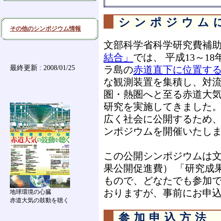
シンポジウム
その他のシンポジウム情報
文部科学省科学研究費補
結合」
では、 平成13～
最終更新 : 2008/01/25
ラ島の
赤道直下に位置す
な観測装置を集積し、対
圏・熱圏へと至る赤道大
研究を実施してきました。
広く社会に公開するため、
ンポジウムを開催いたし
この公開シンポジウムは
果公開促進費） 「研究成
もので、どなたでも参加で
おりますが、事前にお申
地球環境の心臓
赤道大気の鼓動を聴く
参加申込方法