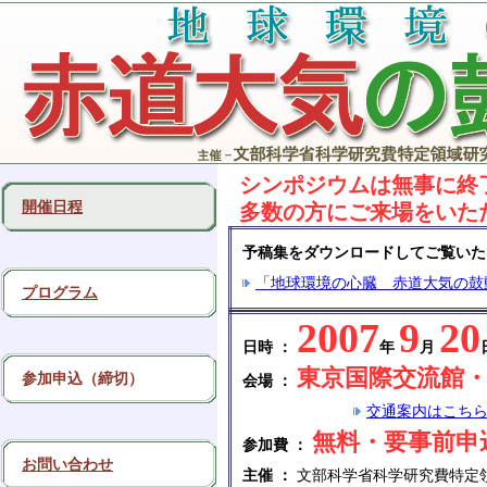
シンポジウムは無事に終
開催日程
多数の方にご来場をいた
予稿集をダウンロードしてご覧いた
「地球環境の心臓 赤道大気の鼓動
プログラム
2007
9
20
日時
：
年
月
東京国際交流館
参加申込（締切）
会場
：
交通案内はこち
無料・要事前申
参加費
：
お問い合わせ
主催
：
文部科学省科学研究費特定