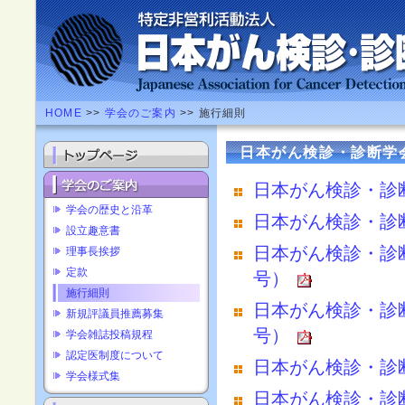
HOME
>>
学会のご案内
>> 施行細則
日本がん検診・診断学
日本がん検診・診
学会の歴史と沿革
日本がん検診・診
設立趣意書
日本がん検診・診
理事長挨拶
定款
号）
施行細則
日本がん検診・診
新規評議員推薦募集
号）
学会雑誌投稿規程
認定医制度について
日本がん検診・診
学会様式集
日本がん検診・診