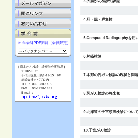
3.大腸がん検診の課題
4.肝・胆・膵集検
5.Computed Radiography
学会誌PDF閲覧（会員限定）
6.肺癌検診
[ 日本がん検診・診断学会事務局 ]
〒102-0072
7.本邦の乳ガン検診の現状と問
千代田区飯田橋3-11-15 6F
株式会社クバプロ内
TEL ： 03-3238-1689
FAX ： 03-3238-1837
E-mail ：
8.乳がん検診の将来像
9.北海道の子宮頸癌検診につい
10.子宮がん検診