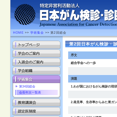
HOME
>>
学術集会
>> 第2回総会
第2回日本がん検診・
序文
総合学会への一歩
演題
第34回総会
1.わが国におけるがん検診の現
会長年次一覧表
2.発見率、生存率からみた胃ガ