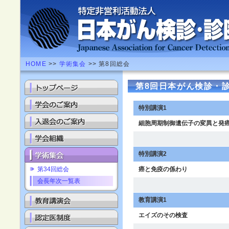
HOME
>>
学術集会
>> 第8回総会
第8回日本がん検診・
特別講演1
細胞周期制御遺伝子の変異と発
特別講演2
第34回総会
癌と免疫の係わり
会長年次一覧表
教育講演1
エイズのその検査