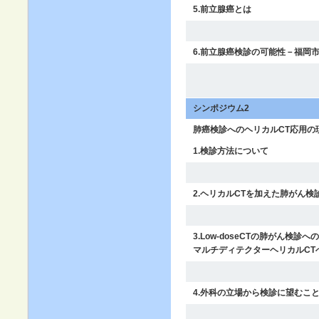
5.前立腺癌とは
6.前立腺癌検診の可能性－福岡
シンポジウム2
肺癌検診へのヘリカルCT応用の
1.検診方法について
2.ヘリカルCTを加えた肺がん
3.Low-doseCTの肺がん検
マルチディテクターヘリカルCT
4.外科の立場から検診に望むこ