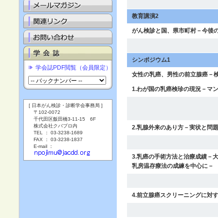
教育講演2
がん検診と国、県市町村－今後
シンポジウム1
学会誌PDF閲覧（会員限定）
女性の乳癌、男性の前立腺癌－
1.わが国の乳癌検珍の現況－マ
[ 日本がん検診・診断学会事務局 ]
〒102-0072
千代田区飯田橋3-11-15 6F
株式会社クバプロ内
2.乳腺外来のあり方－実状と問
TEL ： 03-3238-1689
FAX ： 03-3238-1837
E-mail ：
3.乳癌の手術方法と治療成績－
乳房温存療法の成練を中心に－
4.前立腺癌スクリーニングに対