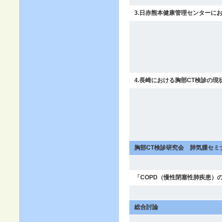
3.日赤熊本健康管理センターに
4.長崎における胸部CT検診の
胸部CT検診研究会 肺気腫セミ
「COPD（慢性閉塞性肺疾患）
総合討論