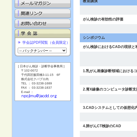
教育講演
がん検診の有効性の評価
シンポジウム
学会誌PDF閲覧（会員限定）
がん検診におけるCADの現状と
[ 日本がん検診・診断学会事務局 ]
〒102-0072
1.乳がん画像診断領域における
千代田区飯田橋3-11-15 6F
株式会社クバプロ内
TEL ： 03-3238-1689
FAX ： 03-3238-1837
2.胃X線像のコンピュータ診断
E-mail ：
3.CADシステムとしての仮想
4.肺がんCT検診のCAD