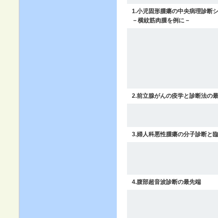
1.小児固形腫瘍の中央病理診断
－横紋筋肉腫を例に－
2.前立腺がんの疫学と診断法の
3.婦人科悪性腫瘍の分子診断と
4.腹部超音波診断の最先端