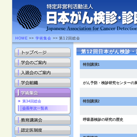
HOME
>>
学術集会
>> 第12回総会
第12回日本がん検診
特別講演1
がん予防・検診研究センターの
第34回総会
特別講演2
会長年次一覧表
呼吸器検診の研究の歴史