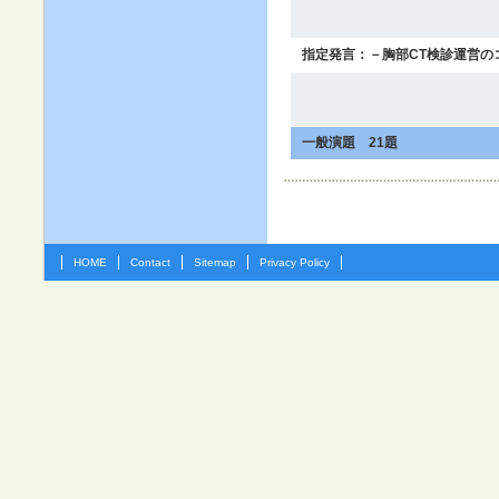
指定発言：－胸部CT検診運営の
一般演題 21題
HOME
Contact
Sitemap
Privacy Policy