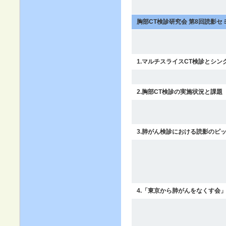
胸部CT検診研究会 第8回読影セ
1.マルチスライスCT検診とシ
2.胸部CT検診の実施状況と課題
3.肺がん検診における読影のピ
4.「東京から肺がんをなくす会