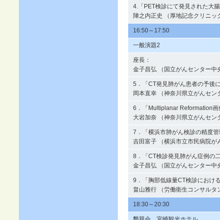
4.「PET検診にて発見された大
陣之内正史 （厚地記念クリニッ
16:50～17:50
一般演題2
座長：
金子昌弘 （国立がんセンター中
5．「CT発見肺がん患者の予後
岡本直幸 （神奈川県立がんセン
6．「Multiplanar Refor
大岩加奈 （神奈川県立がんセン
7．「横浜市肺がん検診の精度管
吉田富子 （横浜市立市民病院が
8．「CT検診発見肺がん症例の
金子昌弘 （国立がんセンター中
9．「胸部低線量CT検診におけ
畠山雅行 （労働衛生コンサルタ
18:30～20:30
懇親会 宮崎観光ホテル