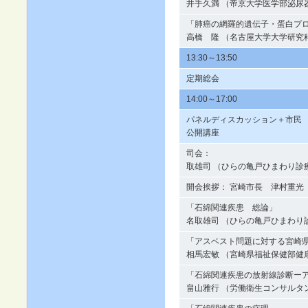
井手久満 （帝京大学医学部泌尿
「肺癌の網羅的遺伝子・蛋白プ
高橋 隆 （名古屋大学大学研究
13:30～13:50
定期総会
14:00～17:00
パネルディスカッション＋市民
公開講座
司会：
取雄司 （ひらの亀戸ひまわり診
開会挨拶： 宮崎市長 津村重光
「石綿関連疾患 総論」
名取雄司 （ひらの亀戸ひまわり
「アスベスト問題に対する宮崎
相馬宏敏 （宮崎県福祉保健部健
「石綿関連疾患の放射線診断ー
畠山雅行 （労働衛生コンサルタ