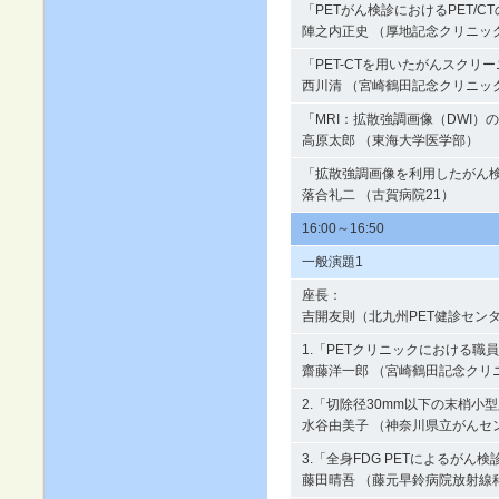
「PETがん検診におけるPET/C
陣之内正史 （厚地記念クリニッ
「PET-CTを用いたがんスクリ
西川清 （宮崎鶴田記念クリニッ
「MRI：拡散強調画像（DWI
高原太郎 （東海大学医学部）
「拡散強調画像を利用したがん
落合礼二 （古賀病院21）
16:00～16:50
一般演題1
座長：
吉開友則（北九州PET健診セン
1.「PETクリニックにおける職
齋藤洋一郎 （宮崎鶴田記念クリ
2.「切除径30mm以下の末梢小
水谷由美子 （神奈川県立がんセ
3.「全身FDG PETによるが
藤田晴吾 （藤元早鈴病院放射線