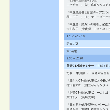
「石綿関連疾患の病理」
二宮浩範 （（財）癌研究会癌研
「中皮腫患者と家族のケアにつ
秋山正子 （（有）ケアーズ白十
「中皮腫・肺ガンの患者と家族
古川和子 （中皮腫・アスベスト
17:00～17:10
閉会の辞
第2会場
9:30～12:20
肺癌CT検診セミナー
（共催：日
司会： 中川徹 （日立健康管理
「肺がんCT検診の現状と今後の
柿沼龍太郎 （国立がんセンタ-）
「胸部CT検診の現状 ーこれま
芦澤和人 （長崎大学）
「日赤熊本健康管理センターにお
中島留美 （熊本日赤健診センタ