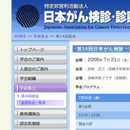
HOME
>>
学術集会
>> 第14回総会
第14回日本がん検診
2006
7
21
会期
：
年
月
日（金
会長
： 田村 正三（宮崎大学医学
会場
： 宮崎市民プラザ（宮崎県）
学会プログラム
：
第34回総会
7月21日（金）
会長年次一覧表
第1会場
13:10～13:20
開会の辞