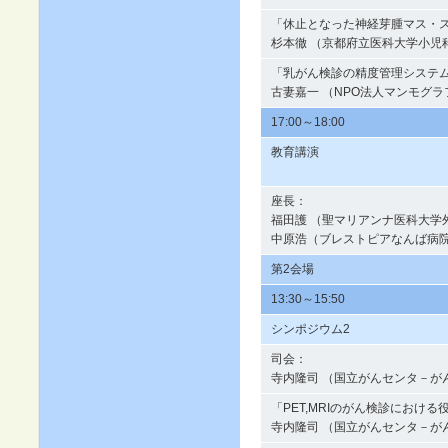
「休止となった神経芽腫マス・
杉本徹 （京都府立医科大学小児
「乳がん検診の精度管理システ
古妻嘉一 （NPO法人マンモグ
17:00～18:00
教育講演
座長：
福田護 （聖マリアンナ医科大学
中原浩（ブレストピアなんば病
第2会場
13:30～15:50
シンポジウム2
司会：
寺内隆司 （国立がんセンタ－が
「PET,MRIのがん検診における
寺内隆司 （国立がんセンタ－が