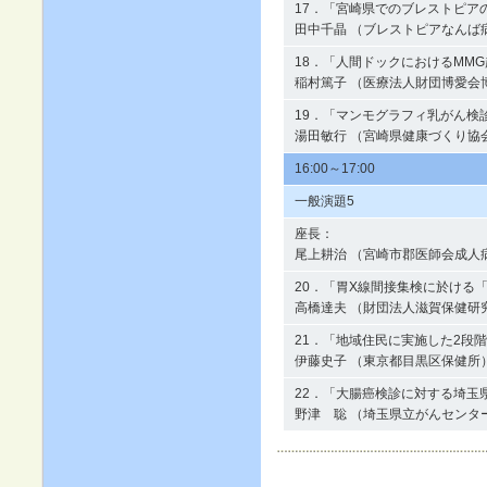
17．「宮崎県でのブレストピア
田中千晶 （ブレストピアなんば
18．「人間ドックにおけるMM
稲村篤子 （医療法人財団博愛会
19．「マンモグラフィ乳がん検
湯田敏行 （宮崎県健康づくり協
16:00～17:00
一般演題5
座長：
尾上耕治 （宮崎市郡医師会成人
20．「胃X線間接集検に於ける
高橋達夫 （財団法人滋賀保健研
21．「地域住民に実施した2段
伊藤史子 （東京都目黒区保健所
22．「大腸癌検診に対する埼玉
野津 聡 （埼玉県立がんセンタ