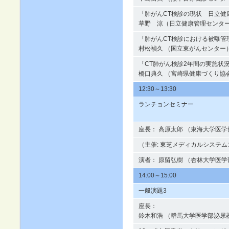
「肺がんCT検診の現状 日立健
草野 涼（日立健康管理センタ
「肺がんCT検診における被曝管
村松禎久 （国立東がんセンター
「CT肺がん検診2年間の実施状
橋口典久 （宮崎県健康づくり協
12:30～13:30
ランチョンセミナー
座長： 高原太郎 （東海大学医学
（主催: 東芝メディカルシステ
演者： 原留弘樹 （杏林大学医
14:00～15:00
一般演題3
座長：
鈴木和浩 （群馬大学医学部泌尿