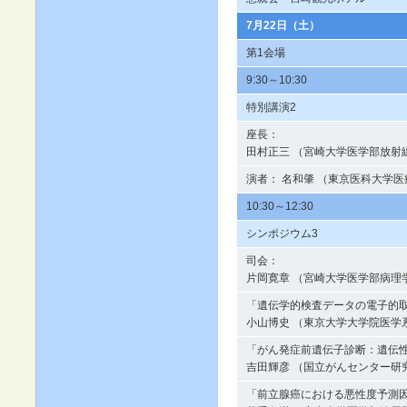
7月22日（土）
第1会場
9:30～10:30
特別講演2
座長：
田村正三 （宮崎大学医学部放射
演者： 名和肇 （東京医科大学
10:30～12:30
シンポジウム3
司会：
片岡寛章 （宮崎大学医学部病理
「遺伝学的検査データの電子的
小山博史 （東京大学大学院医学
「がん発症前遺伝子診断：遺伝
吉田輝彦 （国立がんセンター研
「前立腺癌における悪性度予測