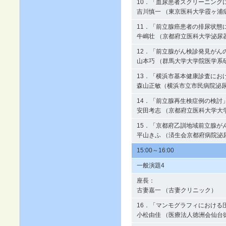
10．「血尿患者スクリーニングにおけ
吉川慎一 （東京医科大学霞ヶ浦
11．「前立腺癌患者の排尿状態に関わ
牛嶋壮 （京都府立医科大学泌尿
12．「前立腺がん検診発見がん
山本巧 （群馬大学大学院医学系
13．「横浜市基本健康診査にお
森山正敏（横浜市立市民病院泌
14．「前立腺再生検症例の検討
安田考志 （京都府立医科大学大
15．「京都府乙訓地域前立腺が
平山きふ （済生会京都府病院泌
15:00～16:00
一般演題4
座長：
古妻嘉一 （古妻クリニック）
16．「マンモグラフィにおける
小松由佳 （医療法人徳洲会仙台