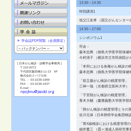
13:30～14:30
特別講演1
祖父江友孝 （国立がんセンター
14:30～17:00
シンポジウム1
学会誌PDF閲覧（会員限定）
司会：
森本忠興 （徳島大学医学部保健
今村清子 （横浜市立市民病院が
[ 日本がん検診・診断学会事務局 ]
「本邦における各種がん検診の
〒102-0072
千代田区飯田橋3-11-15 6F
森本忠興 （徳島大学医学部保健
株式会社クバプロ内
TEL ： 03-3238-1689
「前立腺がん検診の精度管理」
FAX ： 03-3238-1837
三神一哉 （京都府立医科大学）
E-mail ：
「子宮頸がん検診の精度管理」
青木大輔 （慶應義塾大学医学部
「肺がん検診の精度管理とその
佐川元保（日本肺癌学会集団検
「胃X線検診における精度管理
細井董三 （霞ヶ浦成人病研究事