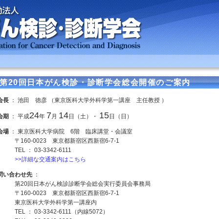
第20回日本がん検診・診断学会総会開催のご案内
会長
： 池田 徳彦 （東京医科大学外科学第一講座 主任教授 ）
24
7
14
15
会期
： 平成
年
月
日（土）・
日（日）
会場
： 東京医科大学病院 6階 臨床講堂・会議室
〒160-0023 東京都新宿区西新宿6-7-1
TEL ： 03-3342-6111
>>詳細な交通案内はこちら
問い合わせ先
：
第20回日本がん検診診断学会総会実行委員会事務局
〒160-0023 東京都新宿区西新宿6-7-1
東京医科大学外科学第一講座内
TEL ： 03-3342-6111（内線5072）