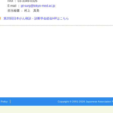
FAX ： 03-3349-0326
E-mail ：
gt-surg@tokyo-med.ac.jp
担当秘書 ： 村上 真美
第20回日本がん検診・診断学会総会HPはこちら
 Policy
Copyright © 2001-2026 Japanese Association Fo