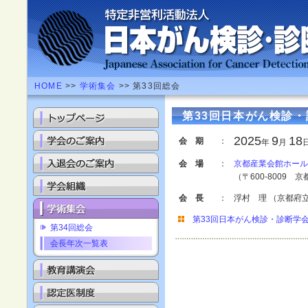
HOME
>>
学術集会
>> 第33回総会
第33回日本がん検診
2025
9
18
会期
：
年
月
会場
：
京都産業会館ホール
（〒600-8009
会長
：
浮村 理 （京都府
第33回日本がん検診・診断学
第34回総会
会長年次一覧表