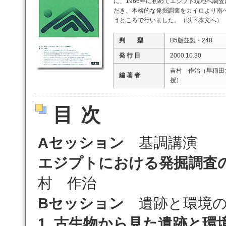
に、1966年に初めてエジプト現地へ調
だき、本格的な発掘調査をカイロより南へ
うところで行いました。（以下本文へ）
判 型
B5版並製・248
発 行 日
2000.10.30
吉村 作治（早稲田
編 著 者
授）
目次
Aセッション
基調講演
エジプトにおける発掘調査
村 作治
Bセッション
遺跡と環境の
1. 古生物から見た遺跡と環