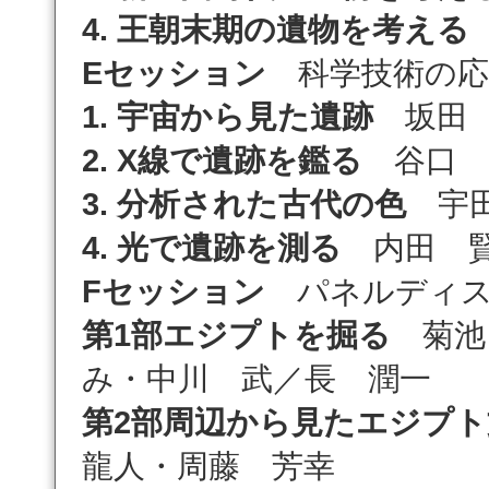
4. 王朝末期の遺物を考える
Eセッション
科学技術の応
1. 宇宙から見た遺跡
坂田 
2. X線で遺跡を鑑る
谷口 
3. 分析された古代の色
宇田
4. 光で遺跡を測る
内田 
Fセッション
パネルディス
第1部エジプトを掘る
菊池
み・中川 武／長 潤一
第2部周辺から見たエジプト
龍人・周藤 芳幸