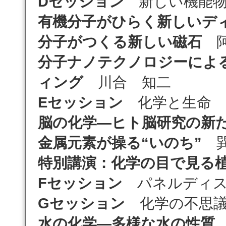
Dセッション
新しい機能物
有機分子がひらく新しいデ
分子がつくる新しい磁石
阿
分子ナノテクノロジーによ
ィング
川合 知二
Eセッション
化学と生命
脳の化学―ヒト脳研究の新
金属元素が操る“いのち”
巽
特別講演
：化学の目で見る
Fセッション
パネルディ
Gセッション
化学の不思
水の化学―多様な水の性質