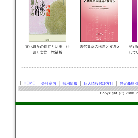
文化遺産の保存と活用 仕
古代集落の構造と変遷5
第3版
組と実際 増補版
して
HOME
会社案内
採用情報
個人情報保護方針
特定商取