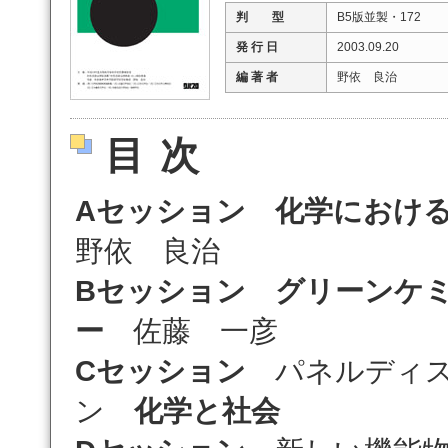
判 型
B5版並製・172
発 行 日
2003.09.20
編 著 者
野依 良治
目次
Aセッション
化学におけ
野依 良治
Bセッション
グリーンケ
ー
佐藤 一彦
Cセッション
パネルディス
ン
化学と社会