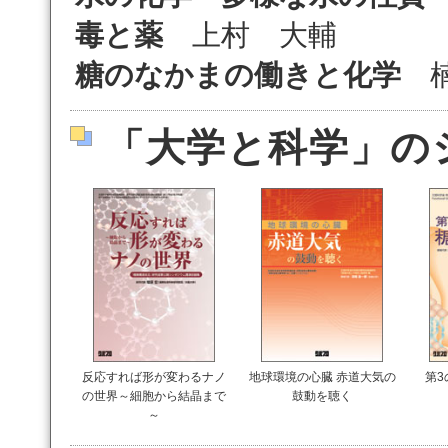
毒と薬
上村 大輔
糖のなかまの働きと化学
楠
「大学と科学」の
反応すれば形が変わるナノ
地球環境の心臓 赤道大気の
第3
の世界～細胞から結晶まで
鼓動を聴く
～