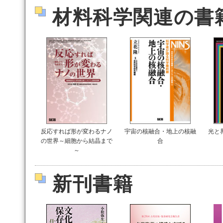
材料科学関連の書
反応すれば形が変わるナノ
宇宙の核融合・地上の核融
光と
の世界～細胞から結晶まで
合
～
新刊書籍