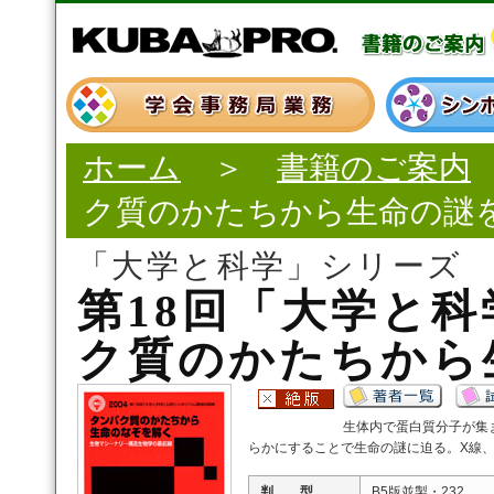
ホーム
＞
書籍のご案内
ク質のかたちから生命の謎
「大学と科学」シリーズ
第18回「大学と
ク質のかたちから
生体内で蛋白質分子が集
らかにすることで生命の謎に迫る。X線、
判 型
B5版並製・232