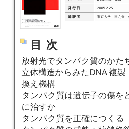
発 行 日
2005.2.25
編 著 者
東京大学 田之倉 
目次
放射光でタンパク質のかた
立体構造からみたDNA 複製
換え機構
タンパク質は遺伝子の傷を
に治すか
タンパク質を正確につくる