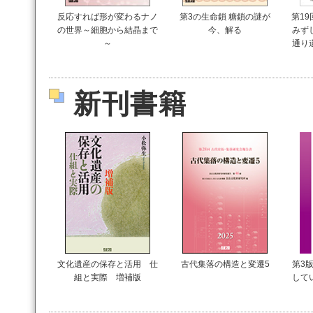
反応すれば形が変わるナノ
第3の生命鎖 糖鎖の謎が
第1
の世界～細胞から結晶まで
今、解る
みず
～
通り
新刊書籍
文化遺産の保存と活用 仕
古代集落の構造と変遷5
第3版
組と実際 増補版
して