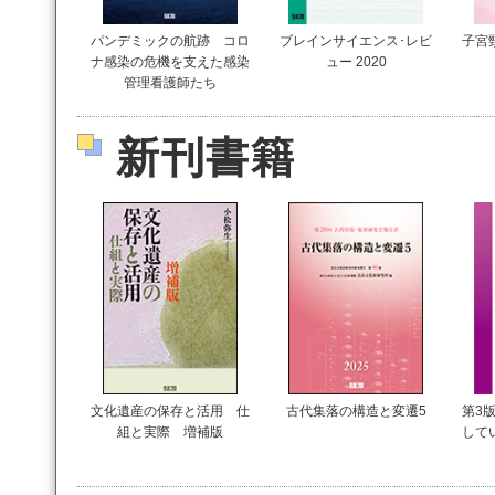
パンデミックの航跡 コロ
ブレインサイエンス･レビ
子宮
ナ感染の危機を支えた感染
ュー 2020
管理看護師たち
新刊書籍
文化遺産の保存と活用 仕
古代集落の構造と変遷5
第3版
組と実際 増補版
して