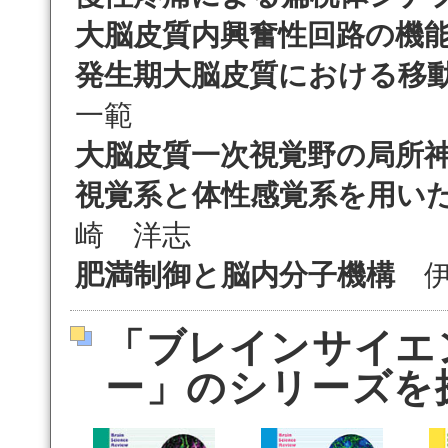
大脳皮質内興奮性回路の機
発生期大脳皮質における移
一範
大脳皮質一次視覚野の局所
視覚系と体性感覚系を用い
崎 洋志
肥満制御と脳内分子機構
伊
「ブレインサイエ
ー」のシリーズを