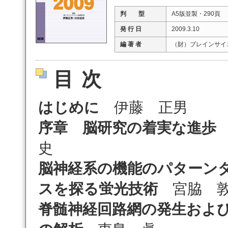
判 型
A5版並製・290頁
発 行 日
2009.3.10
編 著 者
（財）ブレインサイ
目次
はじめに
伊藤 正男
序章
脳研究の着実な進歩
史
脳神経系の機能のパターン
スを探る蛍光技術
宮脇 
脊髄神経回路網の発生およ