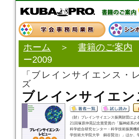
ホーム
＞
書籍のご案内
ー2009
「ブレインサイエンス・
ズ
ブレインサイエンス
（財）ブレインサイエンス振興財団による
21回塚原仲晃記念賞受賞の「脳神経系の
科学総合研究センター・科学技術振興機
学技術大学院大学 銅谷賢治）」ほか、