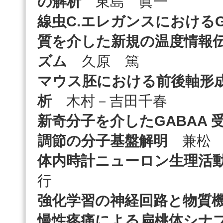
の解析
東島 眞一
線虫C.エレガンスにおける
質を介した新規の温度情報
ズム
久原 篤
マウス胚における前後軸形
析
木村－吉田千春
新奇分子を介したGABAA 
調節の分子基盤解明
兼松 
体内時計ニューロン生理活
行
強化学習の神経回路と物質
慢性疼痛による扁桃体シナ