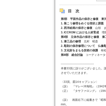
目次
第I部 平面作品の保存と修復 東
1. 装こう修理をめぐる現状と課題
2. 西洋絵画の保存と修復
山領 ま
3. ICCROM における人材育成
増田
第II部 立体作品の保存と修復 
1. 漆工品の修理
北村 昭斎
2. 彫刻の保存修理について 仏像
3. 文化財をまもる技術の保護
有松
第III部 総合討論
コーディネータ
-----------------------------------
本書33頁に誤りがございました。
させていただきます。
〈33頁、図14キャプション〉
（誤） 『マレー沖海戦』（1942
（正） 『タサファロング』（194
（誤） 画面右下に縦書きで「昭和十
mm。