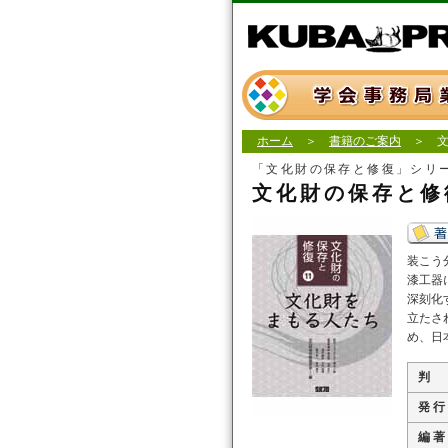
ホーム
＞
書籍のご案内
＞ 文化
「文化財の保存と修復」シリ
文化財の保存と修
装こう
漆工器
深刻化
立たさ
め、日
判
発 行
編 著