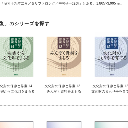
昭和十九年二月／タサファロング／中村研一謹製」とある。1,865×3,005 ㎜。
復」のシリーズを探す
化財の保存と修復 14－
文化財の保存と修復 13－
文化財の保存と修復 1
災害から文化財をまもる
みんぞく資料をまもる
文化財のまもり手を育