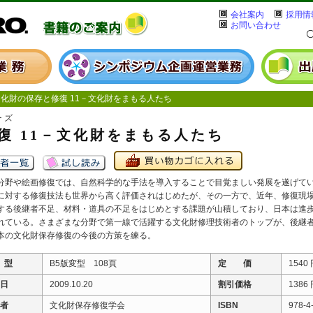
会社案内
採用情
お問い合わせ
財の保存と修復 11－文化財をまもる人たち
ーズ
復 11－文化財をまもる人たち
分野や絵画修復では、自然科学的な手法を導入することで目覚ましい発展を遂げて
に対する修復技法も世界から高く評価されはじめたが、その一方で、近年、修復現
する後継者不足、材料・道具の不足をはじめとする課題が山積しており、日本は進
れている。さまざまな分野で第一線で活躍する文化財修理技術者のトップが、後継
本の文化財保存修復の今後の方策を練る。
 型
B5版変型 108頁
定 価
1540
 日
2009.10.20
割引価格
1386
 者
文化財保存修復学会
ISBN
978-4