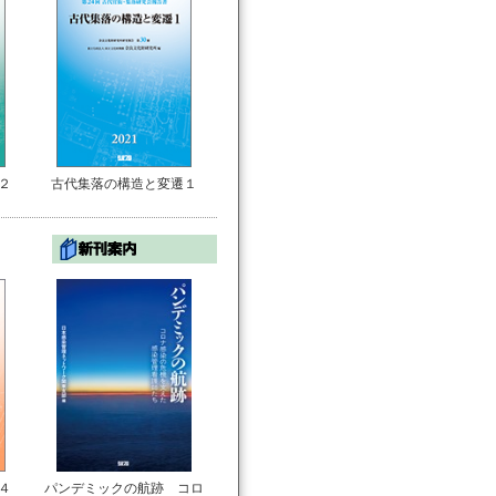
２
古代集落の構造と変遷１
４
パンデミックの航跡 コロ