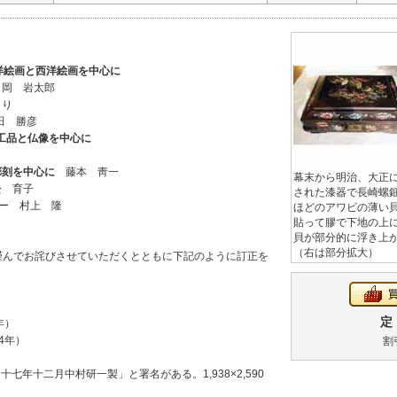
洋絵画と西洋絵画を中心に
岡 岩太郎
り
 勝彦
漆工品と仏像を中心に
彫刻を中心に
藤本 靑一
幕末から明治、大正
 育子
された漆器で長崎螺鈿
ー 村上 隆
ほどのアワビの薄い
貼って膠で下地の上
貝が部分的に浮き上
（右は部分拡大）
謹んでお詫びさせていただくとともに下記のように訂正を
定 
年）
4年）
割
七年十二月中村研一製」と署名がある。1,938×2,590