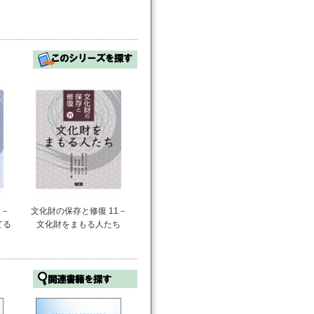
2－
文化財の保存と修復 11－
てる
文化財をまもる人たち