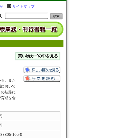
報
サイトマップ
いる。また
場において
歩の岐路に
者育成を含
 円
 円
-87805-105-0