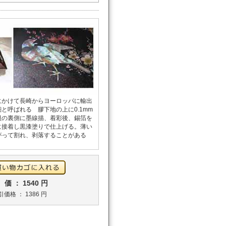
にかけて長崎からヨーロッパに輸出
と呼ばれる 膠下地の上に0.1mm
貝の裏側に墨線描、着彩後、錫箔を
に接着し黒漆塗りで仕上げる。薄い
がって割れ、剥落することがある
価 ： 1540 円
引価格 ： 1386 円