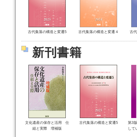
古代集落の構造と変遷5
古代集落の構造と変遷４
古代
新刊書籍
文化遺産の保存と活用 仕
古代集落の構造と変遷5
第3版
組と実際 増補版
して