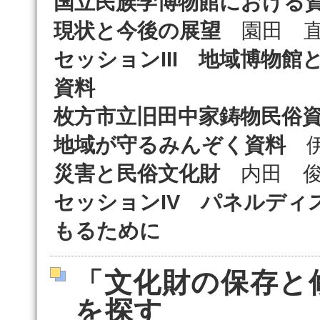
国立民族学博物館における
現状と今後の展望
園田 
セッションIII 地域博物館
資料
枚方市立旧田中家鋳物民俗
地域が守るみんぞく資料
伊
災害と民俗文化財
内田 俊
セッションIV パネルディ
もるために
「文化財の保存と
を探す