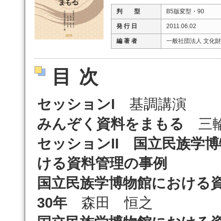
判 型
B5版変型・90
発 行 日
2011.06.02
編 著 者
一般社団法人 文化
目次
セッションI
基調講演
みんぞく資料をまもる
三輪
セッションII 国立民族学
ける資料管理の事例
国立民族学博物館における
30年
森田 恒之