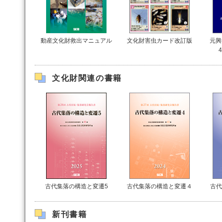
動産文化財救出マニュアル
文化財害虫カード改訂版
元興
文化財関連の書籍
古代集落の構造と変遷5
古代集落の構造と変遷４
古代
新刊書籍