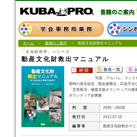
ホーム
＞
書籍のご案内
＞ 動産文化財救出マニュアル
「文化財科学」シリーズ
動産文化財救出マニュアル
写真，アルバム，ランド
害時の発見状況，緊急避難法，応急手当
「災害救済・修復支援ボランティアの健
ボランティア必携書
判 型
A5判・260頁
発 行 日
2012.07.10
編 著 者
動産文化財救出マニ