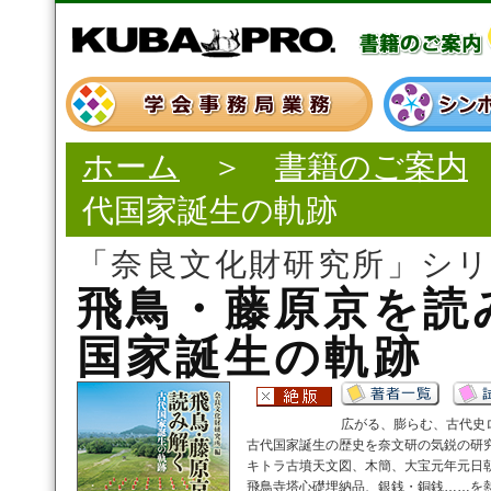
ホーム
＞
書籍のご案内
代国家誕生の軌跡
「奈良文化財研究所」シ
飛鳥・藤原京を読
国家誕生の軌跡
広がる、膨らむ、古代史
古代国家誕生の歴史を奈文研の気鋭の研
キトラ古墳天文図、木簡、大宝元年元日
飛鳥寺塔心礎埋納品、銀銭・銅銭……を