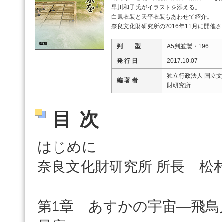
早川和子氏がイラストを添える。
白鳳衣装と天平衣装もあわせて紹介。
奈良文化財研究所の2016年11月に開催
判 型
A5判並製・196
発 行 日
2017.10.07
独立行政法人 国立文
編 著 者
財研究所
目次
はじめに
奈良文化財研究所 所長 松村
第1章 あすかの宇宙―飛鳥