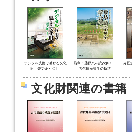
デジタル技術で魅せる文化
飛鳥・藤原京を読み解く
発掘
財―奈文研とICT―
古代国家誕生の軌跡
文化財関連の書籍