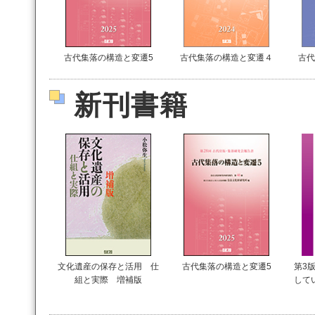
古代集落の構造と変遷5
古代集落の構造と変遷４
古代
新刊書籍
文化遺産の保存と活用 仕
古代集落の構造と変遷5
第3版
組と実際 増補版
して