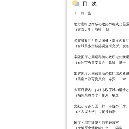
目次
Ⅰ 報 告
地方官衙政庁域の建築の格式と荘
（東京大学）海野 聡
多賀城政庁と周辺城柵・郡衙の政
（宮城県多賀城跡調査研究所）廣
常陸国庁と周辺郡衙の政庁域の変
（石岡市教育委員会）箕輪 健一
出雲国庁と周辺郡衙の政庁域の変
（雲南市教育委員会）志賀 崇
大宰府管内における政庁域の構造
（福岡県教育庁）杉原 敏之
文献からみた国・郡・寺院の「庁
（名古屋大学）古尾谷知浩
国庁・郡庁建築と前期難波宮
（大阪歴史博物館）李 陽浩