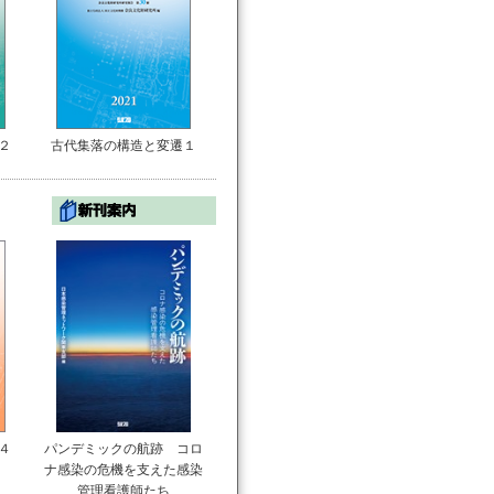
２
古代集落の構造と変遷１
４
パンデミックの航跡 コロ
ナ感染の危機を支えた感染
管理看護師たち