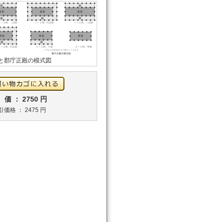
殿と郡庁正殿の模式図
価 ： 2750 円
引価格 ： 2475 円