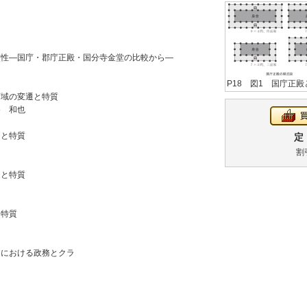
厳性―国庁・郡庁正殿・国分寺金堂の比較から―
P18 図1 国庁正
庁域の変遷と特質
谷 和也
遷と特質
定 
割
遷と特質
と特質
」における政務とクラ