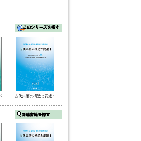
２
古代集落の構造と変遷１