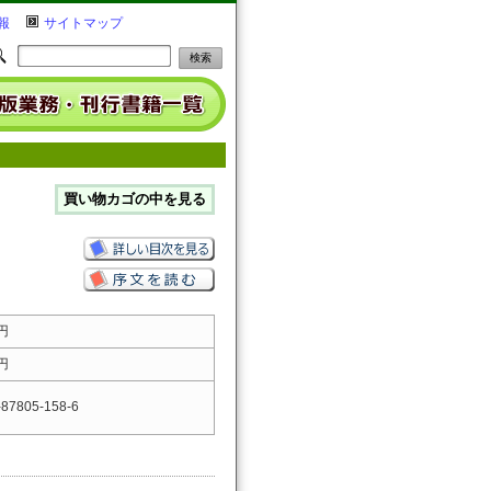
報
サイトマップ
 円
 円
-87805-158-6