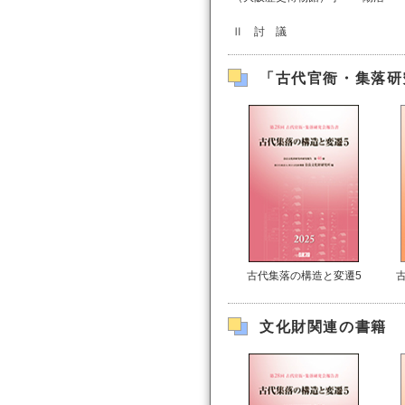
Ⅱ 討 議
「古代官衙・集落研
古代集落の構造と変遷5
文化財関連の書籍