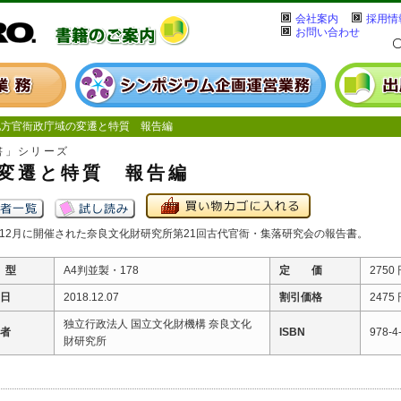
会社案内
採用情
お問い合わせ
方官衙政庁域の変遷と特質 報告編
書」シリーズ
変遷と特質 報告編
7年12月に開催された奈良文化財研究所第21回古代官衙・集落研究会の報告書。
 型
A4判並製・178
定 価
2750
 日
2018.12.07
割引価格
2475
独立行政法人 国立文化財機構 奈良文化
 者
ISBN
978-4
財研究所