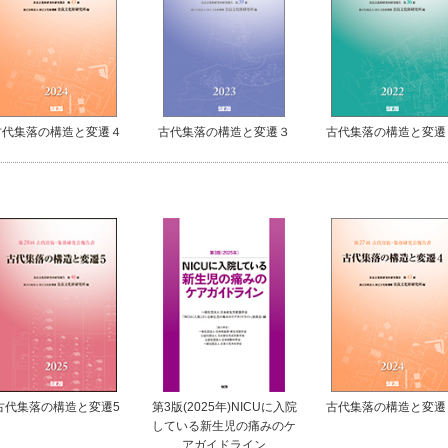
古代集落の構造と変遷４
古代集落の構造と変遷３
古代集落の構造と変遷
古代集落の構造と変遷5
第3版(2025年)NICUに入院
古代集落の構造と変遷
している新生児の痛みのケ
アガイドライン