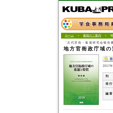
ホーム
＞
書籍のご案内
＞ 地
「古代官衙・集落研究会報告
地方官衙政庁域の
201
判
発 行
編 著