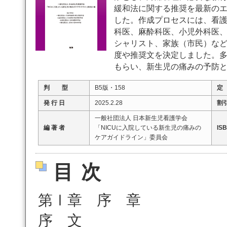
緩和法に関する推奨を最新の
した。作成プロセスには、看
科医、麻酔科医、小児外科医
シャリスト、家族（市民）な
度や推奨文を決定しました。
もらい、新生児の痛みの予防
判 型
B5版・158
定
発 行 日
2025.2.28
割
一般社団法人 日本新生児看護学会
編 著 者
「NICUに入院している新生児の痛みの
IS
ケアガイドライン」委員会
目次
第Ⅰ章 序 章
序 文