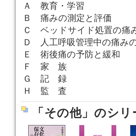
Ａ 教育・学習
Ｂ 痛みの測定と評価
Ｃ ベッドサイド処置の痛
Ｄ 人工呼吸管理中の痛み
Ｅ 術後痛の予防と緩和
Ｆ 家 族
Ｇ 記 録
Ｈ 監 査
「その他」のシリ