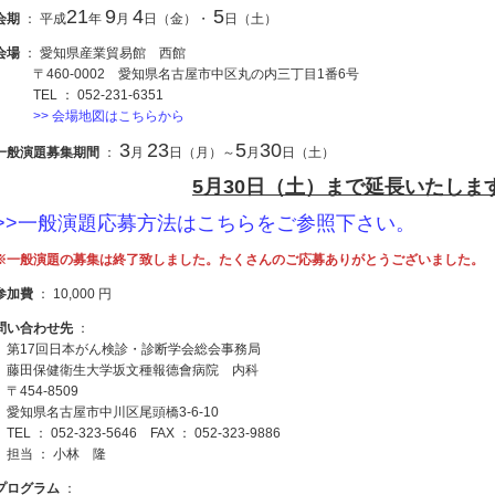
21
9
4
5
会期
： 平成
年
月
日（金）・
日（土）
会場
： 愛知県産業貿易館 西館
〒460-0002 愛知県名古屋市中区丸の内三丁目1番6号
TEL ： 052-231-6351
>> 会場地図はこちらから
3
23
5
30
一般演題募集期間
：
月
日（月）～
月
日（土）
5月30日（土）まで延長いたしま
>>一般演題応募方法はこちらをご参照下さい。
※一般演題の募集は終了致しました。たくさんのご応募ありがとうございました。
参加費
： 10,000 円
問い合わせ先
：
第17回日本がん検診・診断学会総会事務局
藤田保健衛生大学坂文種報德會病院 内科
〒454-8509
愛知県名古屋市中川区尾頭橋3-6-10
TEL ： 052-323-5646 FAX ： 052-323-9886
担当 ： 小林 隆
プログラム
：