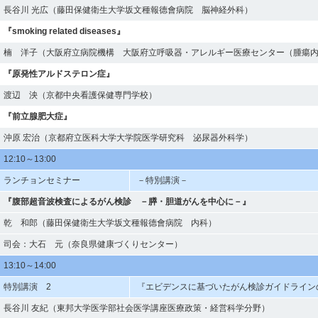
長谷川 光広（藤田保健衛生大学坂文種報德會病院 脳神経外科）
『smoking related diseases』
楠 洋子（大阪府立病院機構 大阪府立呼吸器・アレルギー医療センター（腫瘍
『原発性アルドステロン症』
渡辺 泱（京都中央看護保健専門学校）
『前立腺肥大症』
沖原 宏治（京都府立医科大学大学院医学研究科 泌尿器外科学）
12:10～13:00
ランチョンセミナー
－特別講演－
『腹部超音波検査によるがん検診 －膵・胆道がんを中心に－』
乾 和郎（藤田保健衛生大学坂文種報德會病院 内科）
司会：大石 元（奈良県健康づくりセンター）
13:10～14:00
特別講演 2
『エビデンスに基づいたがん検診ガイドライン
長谷川 友紀（東邦大学医学部社会医学講座医療政策・経営科学分野）