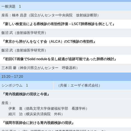
一般演題 1
座長：楠本 昌彦（国立がんセンター中央病院 放射線診断部）
『新しい検査法による癌検診の有効性評価－LSCT肺癌検診を例として』
飯沼 武（放射線医学研究所）
『東京から肺がんをなくす会（ALCA）のCT検診の有効性』
飯沼 武（放射線医学研究所）
『初回CT画像でSolid noduleを呈し経過が追跡可能であった肺癌の検討』
三木田 馨（神奈川県立がんセンター 呼吸器科）
15:20～17:20
シンポジウム 1
（共催：エーザイ株式会社）
『胃内視鏡検診の現状と今後』
座長：
伊東 進（徳島文理大学保健福祉学部 看護学科）
細川 治（横浜栄共済病院 外科）
『福岡市医師会に於ける胃内視鏡検診の現状』