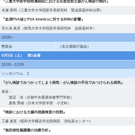
『三重大学医学部附属病院における任意型前立腺がん検診の検討』
木瀬 英明（三重大学大学院医学系研究科 腎泌尿器外科分野）
『血清PSA値とPSA kineticsに対するBMIの影響』
宮久保 真意（群馬大学大学院医学系研究科 泌尿器科学）
18:00～
懇親会
（名古屋銀行協会）
9月5日（土） 第1会場
10:00～12:00
シンポジウム 2
『がん検診でみつかってしまう病気・がん検診の手法でみつけられる病気』
座長：
渡辺 泱（京都中央看護保健専門学校）
麦島 秀雄（日本大学医学部 小児科）
『検診における大腸内視鏡検査の役割』
工藤 進英（昭和大学横浜市北部病院 消化器センター）
『無症候性脳腫瘍の治療方針』