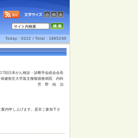
Today : 0222 / Total : 1865260
17回日本がん検診・診断学会総会会長
田保健衛生大学坂文種報德會病院 内科
芳 野 純 治
ご案内申し上げます。是非ご参加下さ