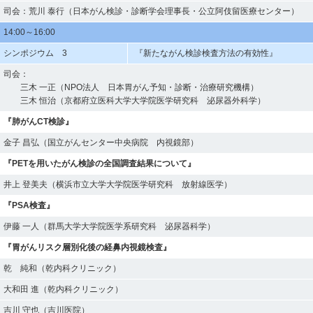
司会：荒川 泰行（日本がん検診・診断学会理事長・公立阿伎留医療センター）
14:00～16:00
シンポジウム 3
『新たながん検診検査方法の有効性』
司会：
三木 一正（NPO法人 日本胃がん予知・診断・治療研究機構）
三木 恒治（京都府立医科大学大学院医学研究科 泌尿器外科学）
『肺がんCT検診』
金子 昌弘（国立がんセンター中央病院 内視鏡部）
『PETを用いたがん検診の全国調査結果について』
井上 登美夫（横浜市立大学大学院医学研究科 放射線医学）
『PSA検査』
伊藤 一人（群馬大学大学院医学系研究科 泌尿器科学）
『胃がんリスク層別化後の経鼻内視鏡検査』
乾 純和（乾内科クリニック）
大和田 進（乾内科クリニック）
吉川 守也（吉川医院）