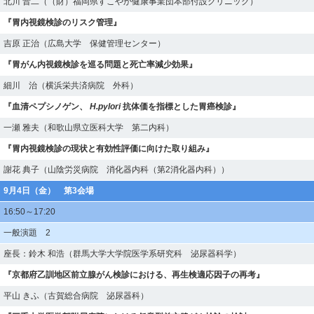
北川 晋二（（財）福岡県すこやか健康事業団本部付設クリニック）
『胃内視鏡検診のリスク管理』
吉原 正治（広島大学 保健管理センター）
『胃がん内視鏡検診を巡る問題と死亡率減少効果』
細川 治（横浜栄共済病院 外科）
『血清ペプシノゲン、
H.pylori
抗体価を指標とした胃癌検診』
一瀬 雅夫（和歌山県立医科大学 第二内科）
『胃内視鏡検診の現状と有効性評価に向けた取り組み』
謝花 典子（山陰労災病院 消化器内科（第2消化器内科））
9月4日（金） 第3会場
16:50～17:20
一般演題 2
座長：鈴木 和浩（群馬大学大学院医学系研究科 泌尿器科学）
『京都府乙訓地区前立腺がん検診における、再生検適応因子の再考』
平山 きふ（古賀総合病院 泌尿器科）