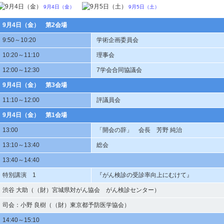
9月4日（金）
9月5日（土）
9月4日（金） 第2会場
9:50～10:20
学術企画委員会
10:20～11:10
理事会
12:00～12:30
7学会合同協議会
9月4日（金） 第3会場
11:10～12:00
評議員会
9月4日（金） 第1会場
13:00
「開会の辞」 会長 芳野 純治
13:10～13:40
総会
13:40～14:40
特別講演 1
『がん検診の受診率向上にむけて』
渋谷 大助（（財）宮城県対がん協会 がん検診センター）
司会：小野 良樹（（財）東京都予防医学協会）
14:40～15:10