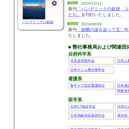
2024/12/12
新刊
「パンデミックの航跡 コ
たち」
を刊行いたしました。
パンデミックの航跡
2024/08/09
新刊
「細菌の謎を追って五〇年
たしました。
■ 弊社事務局および関連団
自然科学系
日本霊長類学会
日本人
日本ゲノム微生物学会
看護系
集中ケア認定看護師会
日本感
関東支
医学系
日本CT検診学会
日本が
日本高齢消化器病学会
胃外科