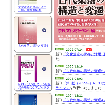
文化遺産の保存と活用
仕組と実際 増補版
古代集落の構造と変遷5
2026/07/24
新刊
「文化遺産の保存と活用 
た。
2025/12/19
新刊
「古代集落の構造と変遷5
2025/03/03
新刊
「第3版（2025年）NI
NICUに入院している新生
児の痛みのケアガイドラ
ライン」
を刊行いたしました。
イン
2024/12/21
新刊
「古代集落の構造と変遷4