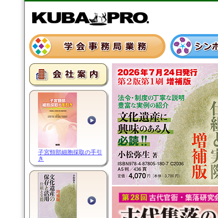
子宮頸部細胞採取の手引
き