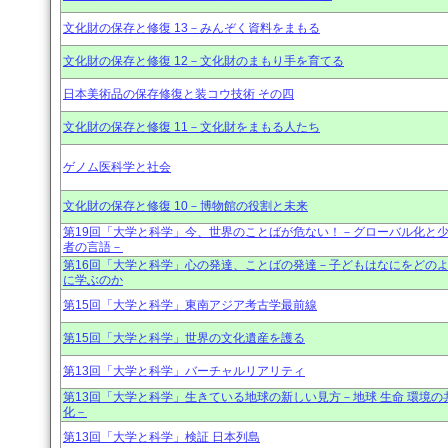
文化財の保存と修復 13－みんぞく資料をまもる
文化財の保存と修復 12－文化財のまもり手を育てる
日本美術品の保存修復と装コウ技術 その四
文化財の保存と修復 11－文化財をまもる人たち
ゲノム医科学と社会
文化財の保存と修復 10－博物館の役割と未来
第19回「大学と科学」今、世界のことばが危ない！－グローバル化と
者の言語－
第16回「大学と科学」心の発達、ことばの発達－子どもはなにをどの
に学ぶのか
第15回「大学と科学」東南アジア考古学最前線
第15回「大学と科学」世界の文化遺産を護る
第13回「大学と科学」バーチャルリアリティ
第13回「大学と科学」生きている地球の新しい見方－地球 生命 環境の
化－
第13回「大学と科学」検証 日本列島