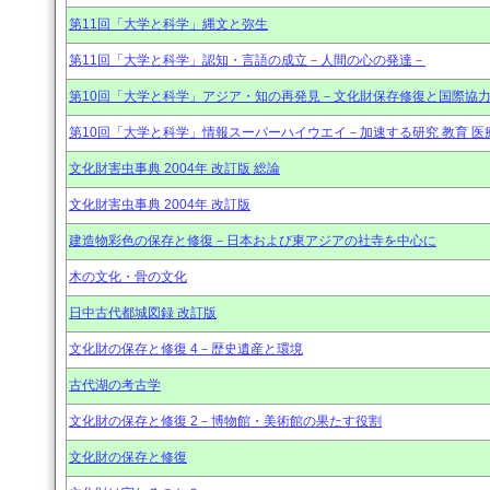
第11回「大学と科学」縄文と弥生
第11回「大学と科学」認知・言語の成立－人間の心の発達－
第10回「大学と科学」アジア・知の再発見－文化財保存修復と国際協
第10回「大学と科学」情報スーパーハイウエイ－加速する研究 教育 医
文化財害虫事典 2004年 改訂版 総論
文化財害虫事典 2004年 改訂版
建造物彩色の保存と修復－日本および東アジアの社寺を中心に
木の文化・骨の文化
日中古代都城図録 改訂版
文化財の保存と修復 4－歴史遺産と環境
古代湖の考古学
文化財の保存と修復 2－博物館・美術館の果たす役割
文化財の保存と修復