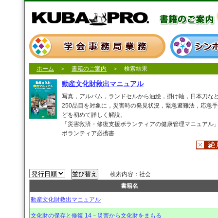
ホーム
＞
書籍のご案内
＞ 検索結果
動産文化財救出マニュアル
写真，アルバム，ランドセルから油絵，掛け軸，日本刀な
250品目を対象に，災害時の発見状況，緊急避難法，応急
どを初めて詳しく解説。
「災害救済・修復支援ボランティアの健康管理マニュアル
ボランティア必携書
検索内容：社会
書籍名
動産文化財救出マニュアル
文化財の保存と修復 14－災害から文化財をまもる