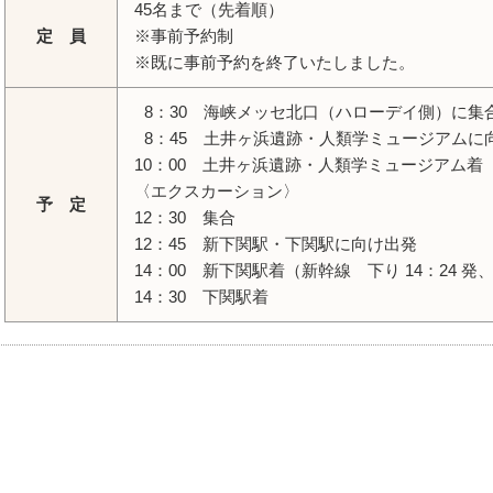
45名まで（先着順）
定
員
※事前予約制
※既に事前予約を終了いたしました。
8
：30 海峡メッセ北口（ハローデイ側）に集
8
：45 土井ヶ浜遺跡・人類学ミュージアムに
10：00 土井ヶ浜遺跡・人類学ミュージアム着
〈エクスカーション〉
予
定
12：30 集合
12：45 新下関駅・下関駅に向け出発
14：00 新下関駅着（新幹線 下り 14：24 発、上
14：30 下関駅着