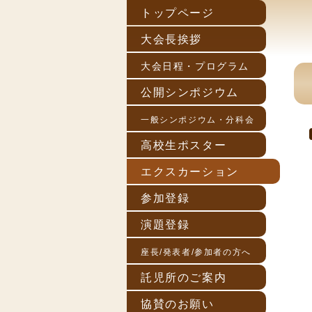
トップページ
大会長挨拶
大会日程・プログラム
公開シンポジウム
一般シンポジウム・分科会
高校生ポスター
エクスカーション
参加登録
演題登録
座長/発表者/参加者の方へ
託児所のご案内
協賛のお願い