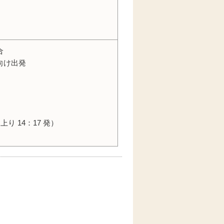
合
向け出発
り 14：17 発）