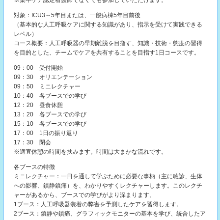
※集中ケア認定看護師でなくても参加していただけます。
対象：ICU3～5年目または、一般病棟5年目前後
（基本的な人工呼吸ケアに関する知識があり、指示を受けて実践できる
レベル）
コース概要：人工呼吸器の早期離脱を目指す、知識・技術・態度の習得
を目的とした、チームでケアを共有することを目指す1日コースです。
09：00 受付開始
09：30 オリエンテーション
09：50 ミニレクチャー
10：40 各ブースでの学び
12：20 昼食休憩
13：20 各ブースでの学び
15：10 各ブースでの学び
17：00 1日の振り返り
17：30 閉会
※適宜休憩の時間を挟みます。時間は大まかな流れです。
各ブースの特徴
ミニレクチャー：一日を通して学ぶために必要な事柄（主に聴診、生体
への影響、鎮静鎮痛）を、わかりやすくレクチャーします。このレクチ
ャーがあるから、ブースでの学びがより深まります。
1ブース：人工呼吸器装着の弊害を予測したケアを習得します。
2ブース：鎮静や鎮痛、グラフィックモニターの基本を学び、統合したア