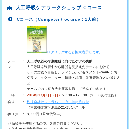
人工呼吸ケアワークショップ Cコース
Cコース（Competent course：1人前）
>>クリックすると拡大表示します。
テー
：
人工呼吸器の早期離脱に向けたケアの実践
マ
人工呼吸器装着中から離脱を見据えたテームにおける
ケアの実践を目指し、フィジカルアセスメントやVAP 予防、
グラフィックモニター、鎮静・鎮痛、栄養管理などの考え方
と
チームでの共有方法を演習を通して学んでいきます。
日時
：
2019年12月1日（日）
9：30～17：30 （9：00受付開始）
会場
：
株式会社セントラルユニ Mashup Studio
（東京都文京区湯島2-21-25 SKYビル）
参加費
：
8,000円（昼食代込み）
※聴診器を使用するので、各自ご持参ください。