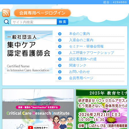
総合：4284660
本会のご案内
入退会のご案内
セミナー・研修会情報
人工呼吸ケアワークショップ
認定看護師への道
関連リンク
お問い合わせ
会員専用ページ