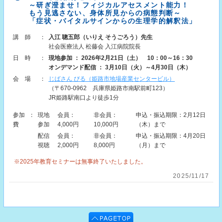
～研ぎ澄ませ！フィジカルアセスメント能力！
もう見逃さない、身体所見からの病態判断～
「症状・バイタルサインからの生理学的解釈法」
講師
：
入江 聰五郎（いりえ そうごろう）先生
社会医療法人 松藤会 入江病院院長
日時
：
現地参加 ： 2026年2月21日（土） 10：00～16：30
オンデマンド配信 ： 3月10日（火）～4月30日（木）
会場
：
じばさん びる（姫路市地場産業センタービル）
（〒670-0962 兵庫県姫路市南駅前町123）
JR姫路駅南口より徒歩1分
参加
：
現地
会員：
非会員：
申込・振込期限：2月12日
費
参加
4,000円
10,000円
（木）まで
配信
会員：
非会員：
申込・振込期限：4月20日
視聴
2,000円
8,000円
（月）まで
※2025年教育セミナーは無事終了いたしました。
2025/11/17