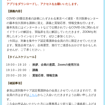
アプリをダウンロードし、アクセスをお願いいたします。
【講義内容】
COVID-19重症患者の診療にたずさわる東京ベイ浦安・市川医療センター
の藤本佳久医師を講師に迎え、講義と質疑応答、情報交換を行います。
藤本先生にはインターネットなどで公開されているCOVID-19に関わるガ
イドラインの解説を、実臨床を元に解説していただきます。ZOOMを利
用したオンラインセミナーです。ぜひご参加ください。
（今回は、対象を集中ケア認定看護師会会員の方に限定させていただき
ます。緊急企画であり、企画運営、進行でご迷惑をおかけするかもしれ
ませんが、ご了承ください。）
【タイムスケジュール】
19:00～19:10
：
挨拶、企画の意図、Zoomの使用方法
19:10～20:00
：
講義
20:00～20:30
：
質疑応答、情報交換
【確認事項】
参加は原則集中ケア認定看護師会の会員とさせていただきますので、非
会員の方はまずは
こちら
からご入会いただきますようお願い申し上げま
す。
ご入会お申込みいただいた方には事務局より折り返しご連絡差し上げま