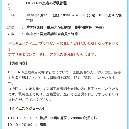
テー
：
COVID-19患者の呼吸管理
マ
日時
：
2020年4月17日（金）19:00 ～ 20:30（予定）18:30より入場
可能
講師
：
片岡惇医師（練馬光が丘病院 集中治療科 科長）
対象
：
集中ケア認定看護師会会員の皆様
※セキュリティ上、ブラウザから閲覧いただけない仕様となっておりま
す。
アプリをダウンロードし、アクセスをお願いいたします。
【講義内容】
COVID-19重症患者の呼吸管理について、重症患者の人工呼吸管理、指導
を数多く経験されている片岡医師を講師に迎えて講義していただきま
す。
（今回は、対象を集中ケア認定看護師会会員の方に限定させていただき
ます。緊急企画であり、企画運営、進行でご迷惑をおかけするかもしれ
ませんが、ご了承ください。）
【タイムスケジュール】
19:00～19:10
：
挨拶、企画の意図、Zoomの使用方法
19:10～20:00
：
講義