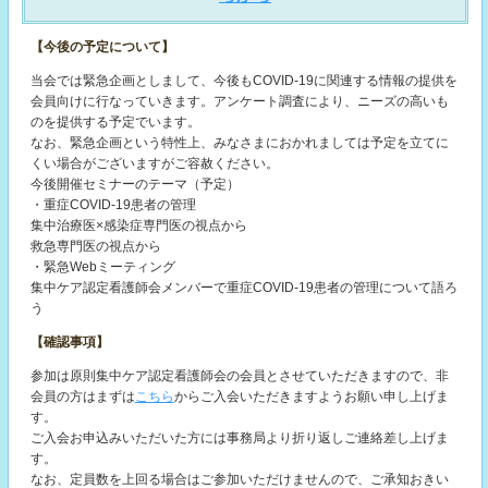
【今後の予定について】
当会では緊急企画としまして、今後もCOVID-19に関連する情報の提供を
会員向けに行なっていきます。アンケート調査により、ニーズの高いも
のを提供する予定でいます。
なお、緊急企画という特性上、みなさまにおかれましては予定を立てに
くい場合がございますがご容赦ください。
今後開催セミナーのテーマ（予定）
・重症COVID-19患者の管理
集中治療医×感染症専門医の視点から
救急専門医の視点から
・緊急Webミーティング
集中ケア認定看護師会メンバーで重症COVID-19患者の管理について語ろ
う
【確認事項】
参加は原則集中ケア認定看護師会の会員とさせていただきますので、非
会員の方はまずは
こちら
からご入会いただきますようお願い申し上げま
す。
ご入会お申込みいただいた方には事務局より折り返しご連絡差し上げま
す。
なお、定員数を上回る場合はご参加いただけませんので、ご承知おきい