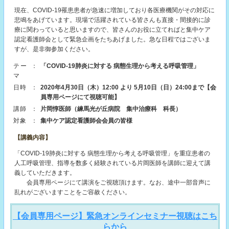
現在、COVID-19罹患患者が急速に増加しており各医療機関がその対応に
悲鳴をあげています。現場で活躍されている皆さんも直接・間接的に診
療に関わっていると思いますので、皆さんのお役に立てればと集中ケア
認定看護師会として緊急企画をたちあげました。急な日程ではございま
すが、是非御参加ください。
テー
：
「COVID-19肺炎に対する 病態生理から考える呼吸管理」
マ
日時
：
2020年4月30日（木）12:00 より 5月10日（日）24:00まで【会
員専用ページにて視聴可能】
講師
：
片岡惇医師（練馬光が丘病院 集中治療科 科長）
対象
：
集中ケア認定看護師会会員の皆様
【講義内容】
「COVID-19肺炎に対する 病態生理から考える呼吸管理」を重症患者の
人工呼吸管理、指導を数多く経験されている片岡医師を講師に迎えて講
義していただきます。
会員専用ページにて講演をご視聴頂けます。なお、途中一部音声に
乱れがございますことをご容赦ください。
【会員専用ページ】緊急オンラインセミナー視聴はこち
らから