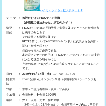
>>クリックすると拡大表示します
テーマ
：
施設におけるPICSケアの実際
（多職種の巻込みかた、成功のカギ！）
概要・
：
PICSはICU患者の長期予後に影響を及ぼすとともに精神障害
目的
は患者のみならず
その家族にも影響を及ぼす。
PICS予防についてABCDEFGHバンドルに代表される身体・
認知・精神と様々な
側面から介入が必要である。
本教育セミナーの目的は、PICSケアについてこれまでの実践
における課題を明らかにし、
今後の臨床につなげるための方略を考えることができること
です。
日時
：
2020年10月17日（土）
19：00～21：00
開催方
：
zoomを用いたオンライン研修（事前学習用eラーニングあ
法
り）
対象
：
集中ケア認定看護師（会員・非会員）
参加費
：
会員無料、非会員 6,000円
講師
：
井上 茂亮 先生（神戸大学）
（9月中旬より11月中旬まで、会員専用ページ内にて事前学