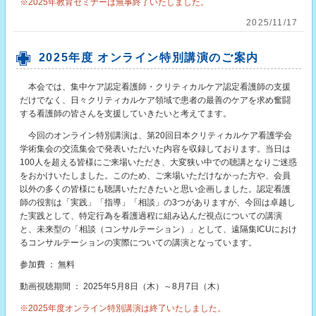
※2025年教育セミナーは無事終了いたしました。
2025/11/17
2025年度 オンライン特別講演のご案内
本会では、集中ケア認定看護師・クリティカルケア認定看護師の支援
だけでなく、日々クリティカルケア領域で患者の最善のケアを求め奮闘
する看護師の皆さんを支援していきたいと考えてます。
今回のオンライン特別講演は、第20回日本クリティカルケア看護学会
学術集会の交流集会で発表いただいた内容を収録しております。当日は
100人を超える皆様にご来場いただき、大変狭い中での聴講となりご迷惑
をおかけいたしました。このため、ご来場いただけなかった方や、会員
以外の多くの皆様にも聴講いただきたいと思い企画しました。認定看護
師の役割は「実践」「指導」「相談」の3つがありますが、今回は卓越し
た実践として、特定行為を看護過程に組み込んだ視点についての講演
と、未来型の「相談（コンサルテーション）」として、遠隔集ICUにおけ
るコンサルテーションの実際についての講演となっています。
参加費 ： 無料
動画視聴期間 ： 2025年5月8日（木）～8月7日（木）
※2025年度オンライン特別講演は終了いたしました。