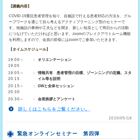
【講義内容】
COVID-19重症患者管理を知り、自施設で行える患者対応の方法を、グル
ープワークを通じて自ら考えるアクティブラーニング型のセミナーで
す。他施設の事例や工夫などを聞き、新しい知見として明日からの活動
につなげていただければと思います。zoomのブレイクアウトルーム機能
を利用しますので、会員の皆様にはzoomでご参加いただきます。
【タイムスケジュール】
19:00～
：
オリエンテーション
19:05
19:05～
：
情報共有 患者管理の目標、ゾーンニングの定義、スタ
20:15
イル等を説明
20:15～
：
GWと全体セッション
20:30
20:30～
：
会長挨拶とアンケート
詳しくはこちらをご覧ください。
2020/05/18
緊急オンラインセミナー 第四弾