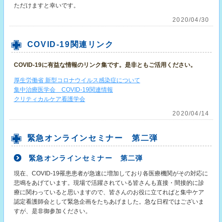
ただけますと幸いです。
2020/04/30
COVID-19関連リンク
COVID-19に有益な情報のリンク集です。是非ともご活用ください。
厚生労働省 新型コロナウイルス感染症について
集中治療医学会 COVID-19関連情報
クリティカルケア看護学会
2020/04/14
緊急オンラインセミナー 第二弾
緊急オンラインセミナー 第二弾
現在、COVID-19罹患患者が急速に増加しており各医療機関がその対応に
悲鳴をあげています。現場で活躍されている皆さんも直接・間接的に診
療に関わっていると思いますので、皆さんのお役に立てればと集中ケア
認定看護師会として緊急企画をたちあげました。急な日程ではございま
すが、是非御参加ください。