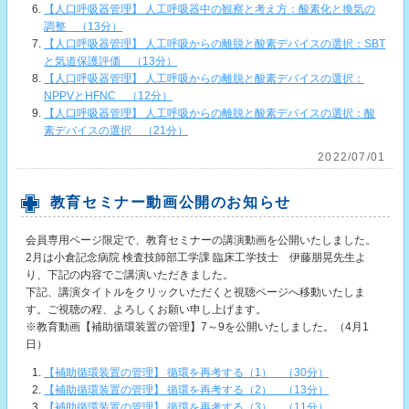
【人口呼吸器管理】 人工呼吸器中の観察と考え方：酸素化と換気の
調整 （13分）
【人口呼吸器管理】 人工呼吸からの離脱と酸素デバイスの選択：SBT
と気道保護評価 （13分）
【人口呼吸器管理】 人工呼吸からの離脱と酸素デバイスの選択：
NPPVとHFNC （12分）
【人口呼吸器管理】 人工呼吸からの離脱と酸素デバイスの選択：酸
素デバイスの選択 （21分）
2022/07/01
教育セミナー動画公開のお知らせ
会員専用ページ限定で、教育セミナーの講演動画を公開いたしました。
2月は小倉記念病院 検査技師部工学課 臨床工学技士 伊藤朋晃先生よ
り、下記の内容でご講演いただきました。
下記、講演タイトルをクリックいただくと視聴ページへ移動いたしま
す。ご視聴の程、よろしくお願い申し上げます。
※教育動画【補助循環装置の管理】7～9を公開いたしました。（4月1
日）
【補助循環装置の管理】 循環を再考する（1） （30分）
【補助循環装置の管理】 循環を再考する（2） （13分）
【補助循環装置の管理】 循環を再考する（3） （11分）