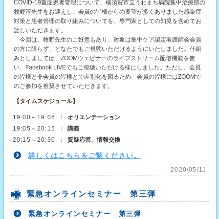
COVID-19重症患者管理について、横須賀市立うわまち病院集中治療部の
牧野淳先生をお迎えし、会員の皆様からの要望が多くありました感染症
対策と患者管理の取り組みについてを、専門家としての知見を含めてお
話しいただきます。
今回は、牧野先生のご好意もあり、対象は集中ケア認定看護師会会員
の方に限らず、どなたでもご視聴いただけるようにいたしました。仕組
みとしましては、ZOOMウェビナーのライブストリーム配信機能を使
い、Facebook LIVEでもご視聴いただける様にしました。ただし、会員
の皆様と非会員の皆様とで差別化を図るため、会員の皆様にはZOOMで
のご参加を推奨させていただきます。
【タイムスケジュール】
19:00～19:05
：
オリエンテーション
19:05～20:15
：
講義
20:15～20:30
：
質疑応答、情報交換
詳しくはこちらをご覧ください。
2020/05/11
緊急オンラインセミナー 第三弾
緊急オンラインセミナー 第三弾