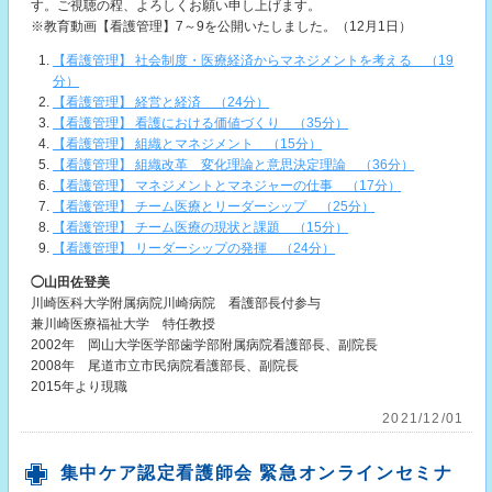
す。ご視聴の程、よろしくお願い申し上げます。
※教育動画【看護管理】7～9を公開いたしました。（12月1日）
【看護管理】 社会制度・医療経済からマネジメントを考える （19
分）
【看護管理】 経営と経済 （24分）
【看護管理】 看護における価値づくり （35分）
【看護管理】 組織とマネジメント （15分）
【看護管理】 組織改革 変化理論と意思決定理論 （36分）
【看護管理】 マネジメントとマネジャーの仕事 （17分）
【看護管理】 チーム医療とリーダーシップ （25分）
【看護管理】 チーム医療の現状と課題 （15分）
【看護管理】 リーダーシップの発揮 （24分）
◯山田佐登美
川崎医科大学附属病院川崎病院 看護部長付参与
兼川崎医療福祉大学 特任教授
2002年 岡山大学医学部歯学部附属病院看護部長、副院長
2008年 尾道市立市民病院看護部長、副院長
2015年より現職
2021/12/01
集中ケア認定看護師会 緊急オンラインセミナ