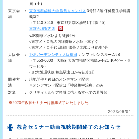
日（土）
東京会
：
東京医科歯科大学 湯島キャンパス
3号館 8階 保健衛生学科講
場
義室2
（〒113-8510 東京都文京区湯島1丁目5-45）
東京会場案内図
○JR御茶ノ水駅より徒歩2分
○東京メトロ丸の内線御茶ノ水駅下車すぐ
○東京メトロ千代田線新御茶ノ水駅より徒歩7分
大阪会
：
TKPガーデンシティ大阪梅田
カンファレンスルーム9B
場
（〒553-0003 大阪府大阪市福島区福島5-4-21TKPゲートタ
ワービル）
○JR大阪環状線 福島駅出口から徒歩3分
開催方
：
現地開催と後日のオンデマンド配信
法
※オンデマンド配信は「神経集中治療」のみ
対象
：
クリティカルケア領域に携わるすべての看護師
※2023年教育セミナーは無事終了いたしました。
2023/09/04
教育セミナー動画視聴期間終了のお知らせ