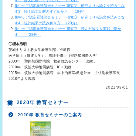
す3 論文読解のすすめかた （15分）
集中ケア認定看護師会セミナー 研究⑦ 研究よりも論文を読みこな
す3 続！論文読解のすすめかた （19分）
集中ケア認定看護師会セミナー 研究⑧ 研究よりも論文を読みこな
す4 統計結果の読み解き方 （20分）
集中ケア認定看護師会セミナー 研究⑨ 読んだ論文を実戦で活か
す！ （28分）
◯櫻本秀明
茨城キリスト教大学看護学部 准教授
医学博士（筑波大学）、看護学修士（聖路加国際大学）
2003年 聖路加国際病院 救命救急センター 勤務。
2010年 筑波大学附属病院 ICU 勤務
2015年 筑波大学附属病院 集中治療室/救急外来 主任副看護師長
2018年より現職
2021/09/01
2020年 教育セミナー
2020年 教育セミナーのご案内