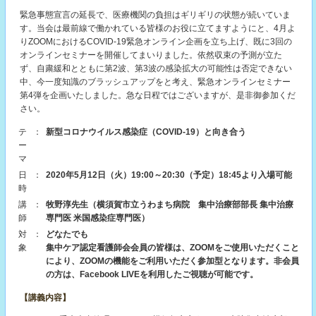
緊急事態宣言の延長で、医療機関の負担はギリギリの状態が続いていま
す。当会は最前線で働かれている皆様のお役に立てますようにと、4月よ
りZOOMにおけるCOVID-19緊急オンライン企画を立ち上げ、既に3回の
オンラインセミナーを開催してまいりました。依然収束の予測が立た
ず、自粛緩和とともに第2波、第3波の感染拡大の可能性は否定できない
中、今一度知識のブラッシュアップをと考え、緊急オンラインセミナー
第4弾を企画いたしました。急な日程ではございますが、是非御参加くだ
さい。
テ
：
新型コロナウイルス感染症（COVID-19）と向き合う
ー
マ
日
：
2020年5月12日（火）19:00～20:30（予定）18:45より入場可能
時
講
：
牧野淳先生（横須賀市立うわまち病院 集中治療部部長 集中治療
師
専門医 米国感染症専門医）
対
：
どなたでも
象
集中ケア認定看護師会会員の皆様は、ZOOMをご使用いただくこと
により、ZOOMの機能をご利用いただく参加型となります。非会員
の方は、Facebook LIVEを利用したご視聴が可能です。
【講義内容】