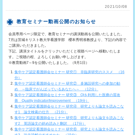
2021/10/08
教育セミナー動画公開のお知らせ
会員専用ページ限定で、教育セミナーの講演動画を公開いたしました。
7月は茨城キリスト教大学看護学部 櫻本秀明准教授より、下記の内容で
ご講演いただきました。
下記、講演タイトルをクリックいただくと視聴ページへ移動いたしま
す。ご視聴の程、よろしくお願い申し上げます。
※教育動画7～9を公開いたしました。（9月1日）
集中ケア認定看護師会セミナー 研究① 非臨床研究のススメ （16
分）
集中ケア認定看護師会セミナー 研究② 多施設研究への参加の勧
め ～臨床でがんばっているあなたへ～ （12分）
集中ケア認定看護師会セミナー 研究③ QIを利用した医療の質改
善 Quality indicator/Improvement （19分）
集中ケア認定看護師会セミナー 研究④ 研究よりも論文を読みこな
す1 論文検索の仕方 （21分）
集中ケア認定看護師会セミナー 研究⑤ 研究よりも論文を読みこな
す2 英語論文の斜め読みと翻訳 （17分）
集中ケア認定看護師会セミナー 研究⑥ 研究よりも論文を読みこな