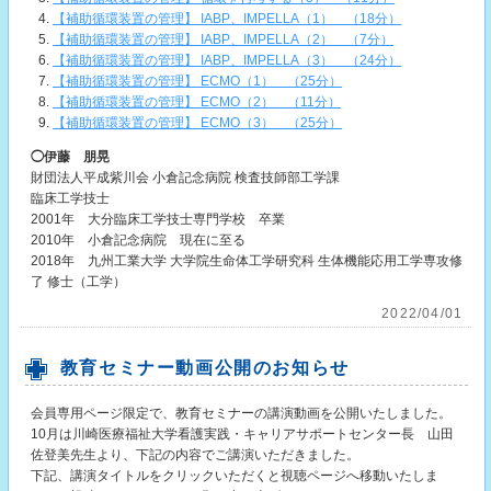
【補助循環装置の管理】 IABP、IMPELLA（1） （18分）
【補助循環装置の管理】 IABP、IMPELLA（2） （7分）
【補助循環装置の管理】 IABP、IMPELLA（3） （24分）
【補助循環装置の管理】 ECMO（1） （25分）
【補助循環装置の管理】 ECMO（2） （11分）
【補助循環装置の管理】 ECMO（3） （25分）
◯伊藤 朋晃
財団法人平成紫川会 小倉記念病院 検査技師部工学課
臨床工学技士
2001年 大分臨床工学技士専門学校 卒業
2010年 小倉記念病院 現在に至る
2018年 九州工業大学 大学院生命体工学研究科 生体機能応用工学専攻修
了 修士（工学）
2022/04/01
教育セミナー動画公開のお知らせ
会員専用ページ限定で、教育セミナーの講演動画を公開いたしました。
10月は川崎医療福祉大学看護実践・キャリアサポートセンター長 山田
佐登美先生より、下記の内容でご講演いただきました。
下記、講演タイトルをクリックいただくと視聴ページへ移動いたしま