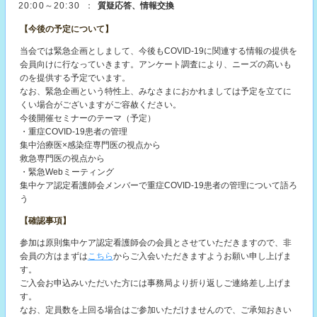
20:00～20:30
：
質疑応答、情報交換
【今後の予定について】
当会では緊急企画としまして、今後もCOVID-19に関連する情報の提供を
会員向けに行なっていきます。アンケート調査により、ニーズの高いも
のを提供する予定でいます。
なお、緊急企画という特性上、みなさまにおかれましては予定を立てに
くい場合がございますがご容赦ください。
今後開催セミナーのテーマ（予定）
・重症COVID-19患者の管理
集中治療医×感染症専門医の視点から
救急専門医の視点から
・緊急Webミーティング
集中ケア認定看護師会メンバーで重症COVID-19患者の管理について語ろ
う
【確認事項】
参加は原則集中ケア認定看護師会の会員とさせていただきますので、非
会員の方はまずは
こちら
からご入会いただきますようお願い申し上げま
す。
ご入会お申込みいただいた方には事務局より折り返しご連絡差し上げま
す。
なお、定員数を上回る場合はご参加いただけませんので、ご承知おきい