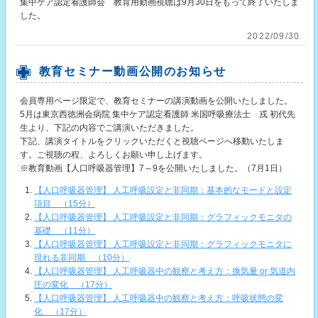
集中ケア認定看護師会 教育用動画視聴は9月30日をもって終了いたしま
した。
2022/09/30
教育セミナー動画公開のお知らせ
会員専用ページ限定で、教育セミナーの講演動画を公開いたしました。
5月は東京西徳洲会病院 集中ケア認定看護師 米国呼吸療法士 戎 初代先
生より、下記の内容でご講演いただきました。
下記、講演タイトルをクリックいただくと視聴ページへ移動いたしま
す。ご視聴の程、よろしくお願い申し上げます。
※教育動画【人口呼吸器管理】7～9を公開いたしました。（7月1日）
【人口呼吸器管理】 人工呼吸設定と非同期：基本的なモードと設定
項目 （15分）
【人口呼吸器管理】 人工呼吸設定と非同期：グラフィックモニタの
基礎 （11分）
【人口呼吸器管理】 人工呼吸設定と非同期：グラフィックモニタに
現れる非同期 （10分）
【人口呼吸器管理】 人工呼吸器中の観察と考え方：換気量 or 気道内
圧の変化 （17分）
【人口呼吸器管理】 人工呼吸器中の観察と考え方：呼吸状態の変
化 （17分）