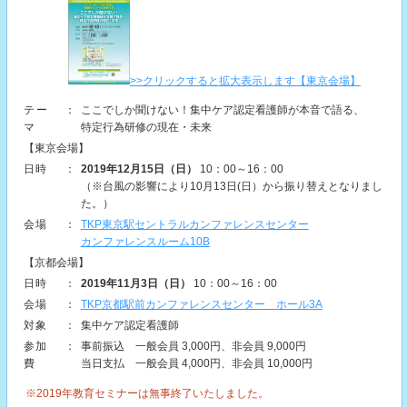
>>クリックすると拡大表示します【東京会場】
テー
：
ここでしか聞けない！集中ケア認定看護師が本音で語る、
マ
特定行為研修の現在・未来
【東京会場】
日時
：
2019年12月15日（日）
10：00～16：00
（※台風の影響により10月13日(日）から振り替えとなりまし
た。）
会場
：
TKP東京駅セントラルカンファレンスセンター
カンファレンスルーム10B
【京都会場】
日時
：
2019年11月3日（日）
10：00～16：00
会場
：
TKP京都駅前カンファレンスセンター ホール3A
対象
：
集中ケア認定看護師
参加
：
事前振込 一般会員 3,000円、非会員 9,000円
費
当日支払 一般会員 4,000円、非会員 10,000円
※2019年教育セミナーは無事終了いたしました。