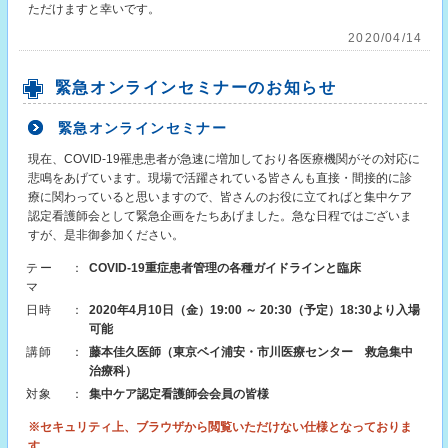
ただけますと幸いです。
2020/04/14
緊急オンラインセミナーのお知らせ
緊急オンラインセミナー
現在、COVID-19罹患患者が急速に増加しており各医療機関がその対応に
悲鳴をあげています。現場で活躍されている皆さんも直接・間接的に診
療に関わっていると思いますので、皆さんのお役に立てればと集中ケア
認定看護師会として緊急企画をたちあげました。急な日程ではございま
すが、是非御参加ください。
テー
：
COVID-19重症患者管理の各種ガイドラインと臨床
マ
日時
：
2020年4月10日（金）19:00 ～ 20:30（予定）18:30より入場
可能
講師
：
藤本佳久医師（東京ベイ浦安・市川医療センター 救急集中
治療科）
対象
：
集中ケア認定看護師会会員の皆様
※セキュリティ上、ブラウザから閲覧いただけない仕様となっておりま
す。