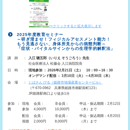
>>クリックすると拡大表示します
2025年度教育セミナー
～研ぎ澄ませ！フィジカルアセスメント能力！
もう見逃さない、身体所見からの病態判断～
「症状・バイタルサインからの生理学的解釈法」
講師
：
入江 聰五郎（いりえ そうごろう）先生
社会医療法人 松藤会 入江病院院長
日時
：
現地参加 ： 2026年2月21日（土） 10：00～16：30
オンデマンド配信 ： 3月10日（火）～4月30日（木）
会場
：
じばさん びる（姫路市地場産業センタービル）
（〒670-0962 兵庫県姫路市南駅前町123）
JR姫路駅南口より徒歩1分
参加
：
現地
会員：
非会員：
申込・振込期限：2月12日
費
参加
4,000円
10,000円
（木）まで
配信
会員：
非会員：
申込・振込期限：4月20日
視聴
2,000円
8,000円
（月）まで