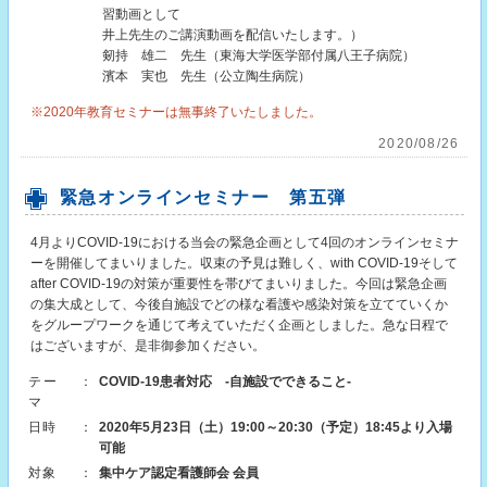
習動画として
井上先生のご講演動画を配信いたします。）
剱持 雄二 先生（東海大学医学部付属八王子病院）
濱本 実也 先生（公立陶生病院）
※2020年教育セミナーは無事終了いたしました。
2020/08/26
緊急オンラインセミナー 第五弾
4月よりCOVID-19における当会の緊急企画として4回のオンラインセミナ
ーを開催してまいりました。収束の予見は難しく、with COVID-19そして
after COVID-19の対策が重要性を帯びてまいりました。今回は緊急企画
の集大成として、今後自施設でどの様な看護や感染対策を立てていくか
をグループワークを通じて考えていただく企画としました。急な日程で
はございますが、是非御参加ください。
テー
：
COVID-19患者対応 -自施設でできること-
マ
日時
：
2020年5月23日（土）19:00～20:30（予定）18:45より入場
可能
対象
：
集中ケア認定看護師会 会員