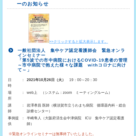
ーのお知らせ
>>クリックすると拡大表示します。
一般社団法人 集中ケア認定看護師会 緊急オンラ
インセミナー
「第5波での市中病院におけるCOVID-19患者の管理
～市中病院で抱えた様々な課題 withコロナに向け
て～」
日
：
2021年10月26日（火）
19：00～20：30
時
場
：
web上 （システム：zoom ミーティングルーム）
所
講
：
岩澤孝昌 医師（横須賀市立うわまち病院 循環器内科・総合
師
診療センター）
事例提
：
半崎隼人（大阪府済生会中津病院 ICU 集中ケア認定看護
供
師）
※緊急オンラインセミナーは無事終了いたしました。