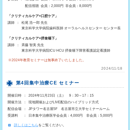
配信視聴
会員：2,000円
非会員：8,000円
「クリティカルケア×口腔ケア」
講師
：
松尾 浩一郎 先生
東京科学大学病院歯科医師 オーラルヘルスセンター センター長
「クリティカルケア×摂食嚥下」
講師
：
斉藤 智美 先生
東京科学大学病院ICU HCU 摂食嚥下障害看護認定看護師
※2024年教育セミナーは無事終了いたしました。
2024/11/18
第4回集中治療CE セミナー
開催日時
：
2024年11月23日（土） 9：30～17：15
開催方法
：
現地開催およびLIVE配信のハイブリッド方式
配信会場
：
JPタワー名古屋5F 名古屋市立大学セミナールーム
受講料
：
日本集中治療医学会会員：4,000円 非会員：5,000円
詳しくはこちら
をご覧ください。