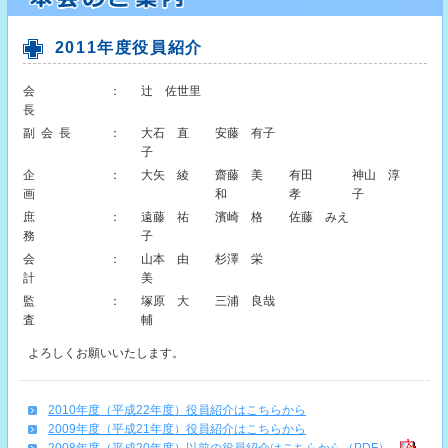
2011年度役員紹介
会
：
辻 佐世里
長
副会長
：
大石 直
安藤 有子
子
企
：
大矢 綾
齋藤 美
有田
神山 淳
画
和
孝
子
庶
：
遠藤 祐
濱崎 格
佐藤 みえ
務
子
会
：
山本 由
杉澤 栄
計
美
監
：
塚原 大
三浦 良哉
査
輔
よろしくお願いいたします。
2010年度（平成22年度）役員紹介はこちらから
2009年度（平成21年度）役員紹介はこちらから