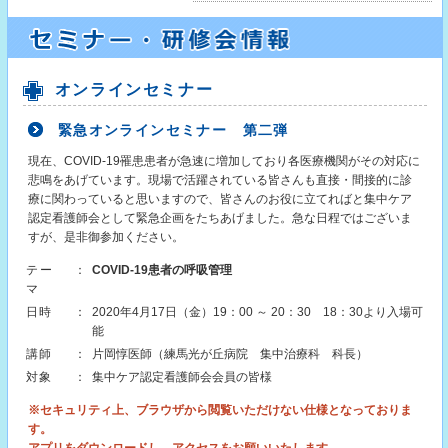
オンラインセミナー
緊急オンラインセミナー 第二弾
現在、COVID-19罹患患者が急速に増加しており各医療機関がその対応に
悲鳴をあげています。現場で活躍されている皆さんも直接・間接的に診
療に関わっていると思いますので、皆さんのお役に立てればと集中ケア
認定看護師会として緊急企画をたちあげました。急な日程ではございま
すが、是非御参加ください。
テー
：
COVID-19患者の呼吸管理
マ
日時
：
2020年4月17日（金）19：00 ～ 20：30 18：30より入場可
能
講師
：
片岡惇医師（練馬光が丘病院 集中治療科 科長）
対象
：
集中ケア認定看護師会会員の皆様
※セキュリティ上、ブラウザから閲覧いただけない仕様となっておりま
す。