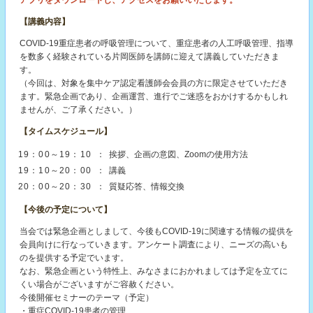
アプリをダウンロードし、アクセスをお願いいたします。
【講義内容】
COVID-19重症患者の呼吸管理について、重症患者の人工呼吸管理、指導
を数多く経験されている片岡医師を講師に迎えて講義していただきま
す。
（今回は、対象を集中ケア認定看護師会会員の方に限定させていただき
ます。緊急企画であり、企画運営、進行でご迷惑をおかけするかもしれ
ませんが、ご了承ください。）
【タイムスケジュール】
19：00～19：10
：
挨拶、企画の意図、Zoomの使用方法
19：10～20：00
：
講義
20：00～20：30
：
質疑応答、情報交換
【今後の予定について】
当会では緊急企画としまして、今後もCOVID-19に関連する情報の提供を
会員向けに行なっていきます。アンケート調査により、ニーズの高いも
のを提供する予定でいます。
なお、緊急企画という特性上、みなさまにおかれましては予定を立てに
くい場合がございますがご容赦ください。
今後開催セミナーのテーマ（予定）
・重症COVID-19患者の管理