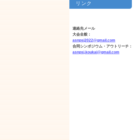
リンク
連絡先メール
大会全般：
asnpsj2022@gmail.com
合同シンポジウム・アウトリーチ：
asnpsj.koukai@gmail.com