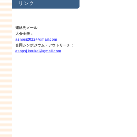
リンク
連絡先メール
大会全般：
asnpsj2022@gmail.com
合同シンポジウム・アウトリーチ：
asnpsj.koukai@gmail.com