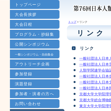
トップページ
大会長挨拶
トップ
> リンク
大会日程
リンク
プログラム・抄録集
公開シンポジウム
リンク
一般シンポジウム・自由集会
一般社団法人日本
アウトリーチ企画
一般社団法人日本
人類学関連学会協
参加登録
一般社団法人日本
一般社団法人日本
演題登録
一般社団法人日本
参加者・演者の方へ
京都大学大学院理
京都大学総合博物
お問い合わせ
東京大学大学院理