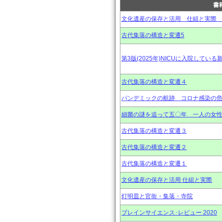
書
文化遺産の保存と活用 仕組と実際
古代集落の構造と変遷5
第3版(2025年)NICUに入院して
古代集落の構造と変遷４
パンデミックの航跡 コロナ感染の
細菌の謎を追って五〇年 一人の女
古代集落の構造と変遷３
古代集落の構造と変遷２
古代集落の構造と変遷１
文化遺産の保存と活用 仕組と実際
灯明皿と官衙・集落・寺院
ブレインサイエンス･レビュー 2020