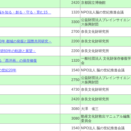
2420
京都国立博物館
脳を知る・創る・守る・育む15
1320
NPO法人脳の世紀推進会議
公益財団法人ブレインサイエン
3300
ス振興財団
2700
奈良文化財研究所
0年 都城の発掘と国際共同研究－
2200
奈良文化財研究所
研60年の軌跡と展望－
2200
奈良文化財研究所
一般社団法人 文化財保存修復学
ける「西洋画」の保存修復
1320
会
の世紀20年
1540
NPO法人 脳の世紀推進会議
公益財団法人ブレインサイエン
2750
ス振興財団
4730
奈良文化財研究所
2420
奈良文化財研究所
3080
大澤 省三
動産文化財救出マニュアル編集
3080
委員会
1540
NPO法人 脳の世紀推進会議