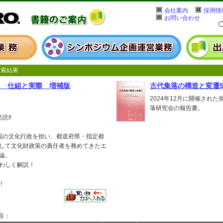
会社案内
採用情
お問い合わせ
索結果
用 仕組と実際 増補版
古代集落の構造と変遷
2024年12月に開催され
落研究会の報告書。
読‼
国の文化行政を担い、都道府県・指定都
して文化財政策の責任者を務めてきたエ
論。
わしく解説！
！
容：