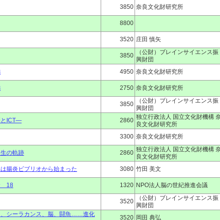
3850
奈良文化財研究所
8800
3520
庄田 慎矢
（公財）ブレインサイエンス振
3850
興財団
編
4950
奈良文化財研究所
編
2750
奈良文化財研究所
（公財）ブレインサイエンス振
3850
興財団
独立行政法人 国立文化財機構 
ICT―
2860
良文化財研究所
3300
奈良文化財研究所
独立行政法人 国立文化財機構 
誕生の軌跡
2860
良文化財研究所
れは腸炎ビブリオから始まった
3080
竹田 美文
 18
1320
NPO法人脳の世紀推進会議
（公財）ブレインサイエンス振
3520
興財団
ド、シーラカンス、脳、闘魚……進化
3520
岡田 典弘