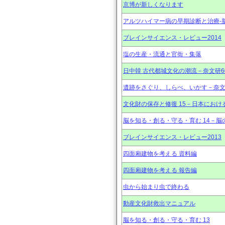
京博が新しくなります
アルツハイマー病の早期診断と治療-
ブレインサイエンス・レビュー2014
塩の生産・流通と官衙・集落
日中韓 古代都城文化の潮流－奈文研6
遺跡をさぐり、しらべ、いかす－奈文
文化財の保存と修復 15－日本にお
脳を知る・創る・守る・育む 14－脳
ブレインサイエンス・レビュー2013
四面廂建物を考える 資料編
四面廂建物を考える 報告編
虫から始まり虫で終わる
動産文化財救出マニュアル
脳を知る・創る・守る・育む 13