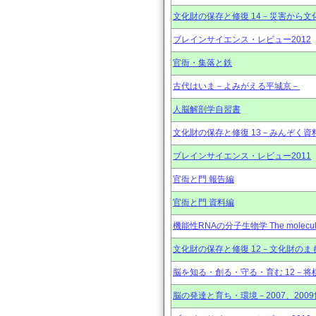
文化財の保存と修復 14－災害から文
ブレインサイエンス・レビュー2012
官衙・集落と鉄
古代はいま－よみがえる平城京－
人脳解剖学自習書
文化財の保存と修復 13－みんぞく資
ブレインサイエンス・レビュー2011
官衙と門 報告編
官衙と門 資料編
機能性RNAの分子生物学 The molecular b
文化財の保存と修復 12－文化財のま
脳を知る・創る・守る・育む 12－将
脳の発達と育ち・環境－2007、20