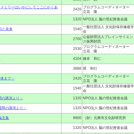
ファミリーはいかにしてここにかくあ
プログラムコーディネーター
2420
立花 隆
1320
NPO法人 脳の世紀推進会議
一般社団法人 文化財保存修復学
割と未来
1540
会
公益財団法人ブレインサイエン
2700
ス振興財団
プログラムコーディネーター
2530
立花 隆
界
4104
橋本 和仁
3888
巽 和行
プログラムコーディネーター
命体まで－
2420
立花 隆
一般社団法人 文化財保存修復学
1540
会
間の講演より－
1320
NPO法人 脳の世紀推進会議
週間の講演より－
1320
NPO法人 脳の世紀推進会議
論文集
9900
（財）元興寺文化財研究所
1320
NPO法人 脳の世紀推進会議