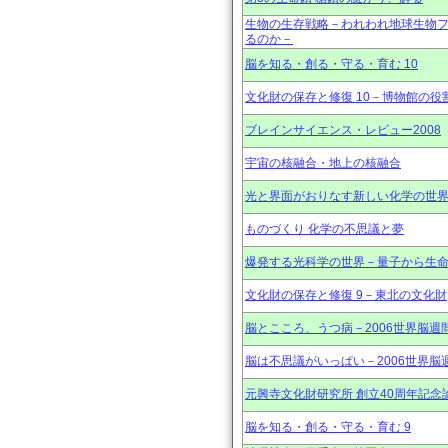
生物の生存戦略－われわれ地球生物
るのか－
脳を知る・創る・守る・育む 10
文化財の保存と修復 10－博物館の役
ブレインサイエンス・レビュー2008
宇宙の核融合・地上の核融合
光と界面がおりなす新しい化学の世
ものづくり 化学の不思議と夢
爆発する光科学の世界－量子から生
文化財の保存と修復 9－東北の文化財
脳とこころ、うつ病－2006世界脳週
脳は不思議がいっぱい－2006世界脳
元興寺文化財研究所 創立40周年記念
脳を知る・創る・守る・育む 9