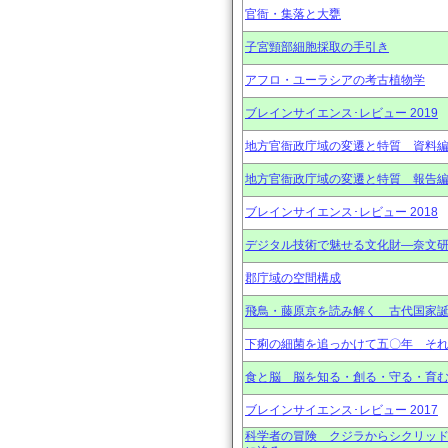
官衙・集落と大甕
子宮頸部細胞採取の手引き
アフロ・ユーラシアの考古植物学
ブレインサイエンス･レビュー 2019
地方官衙政庁域の変遷と特質 資料
地方官衙政庁域の変遷と特質 報告
ブレインサイエンス･レビュー 2018
デジタル技術で魅せる文化財―奈文研と
郡庁域の空間構成
飛鳥・藤原京を読み解く 古代国家
下痢の細菌を追っかけて五〇年 そ
食と脳 脳を知る・創る・守る・育む
ブレインサイエンス･レビュー 2017
科学者の冒険 クジラからシクリッ