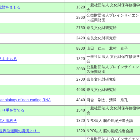
一般社団法人 文化財保存修復学
化財をまもる
1320
会
公益財団法人ブレインサイエン
2860
ス振興財団
2750
奈良文化財研究所
2420
奈良文化財研究所
8800
山田 仁三、北村 泰子
一般社団法人 文化財保存修復学
料をまもる
1320
会
公益財団法人ブレインサイエン
3080
ス振興財団
2700
奈良文化財研究所
4968
奈良文化財研究所
iology of non-coding RNA
4840
河合 剛太、清澤 秀孔
一般社団法人 文化財保存修復学
もり手を育てる
1540
会
棋と脳科学
1320
NPO法人 脳の世紀推進会議
09世界脳週間の講演より－
1320
NPO法人 脳の世紀推進会議
公益財団法人ブレインサイエン