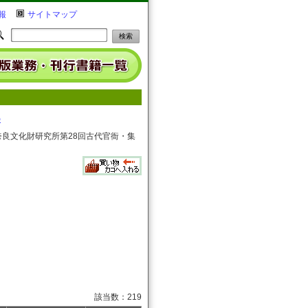
報
サイトマップ
5
た奈良文化財研究所第28回古代官衙・集
該当数：219