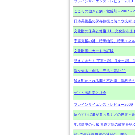
ブレインサイエンス・レビュー2010
こころの働きと病・覚醒剤－2007～
日本美術品の保存修復と装コウ技術 
文化財の保存と修復 11－文化財をま
宇宙究極の謎－暗黒物質、暗黒エネ
文化財害虫カード改訂版
見えてきた！ 宇宙の謎。生命の謎。
脳を知る・創る・守る・育む 11
解き明かされる脳の不思議－脳科学
ゲノム医科学と社会
ブレインサイエンス・レビュー2009
反応すれば形が変わるナノの世界～
地球環境の心臓 赤道大気の鼓動を聴
第3の生命鎖 糖鎖の謎が今、解る