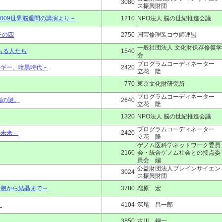
3080
ス振興財団
2009世界脳週間の講演より－
1210
NPO法人 脳の世紀推進会議
その四
2750
国宝修理装コウ師連盟
一般社団法人 文化財保存修復学
もる人たち
1540
会
プログラムコーディネーター
ルギー、暗黒時代－
2420
立花 隆
770
東京文化財研究所
プログラムコーディネーター
脳の謎。
2640
立花 隆
1320
NPO法人 脳の世紀推進会議
プログラムコーディネーター
の未来－
2420
立花 隆
ゲノム医科学ネットワーク委員
2160
会・統合ゲノム社会との接点委
員会 編
公益財団法人ブレインサイエン
3024
ス振興財団
細胞から結晶まで～
3780
増原 宏
く
4104
深尾 昌一郎
3850
古川 鋼一