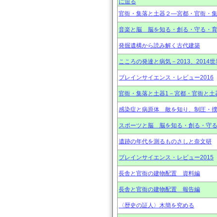
に迫る
官衙・集落と土器２―宮都・官衙・
音楽と脳 脳を知る・創る・守る・育
発掘遺構から読み解く古代建築
こころの発達と病気－2013、2014
ブレインサイエンス・レビュー2016
官衙・集落と土器1－宮都・官衙と土
感染症と病原体 敵を知り、制圧・
スポーツと脳 脳を知る・創る・守る・
遺跡の年代を測るものさしと奈文研
ブレインサイエンス・レビュー2015
長舎と官衙の建物配置 資料編
長舎と官衙の建物配置 報告編
〈歴史の証人〉木簡を究める