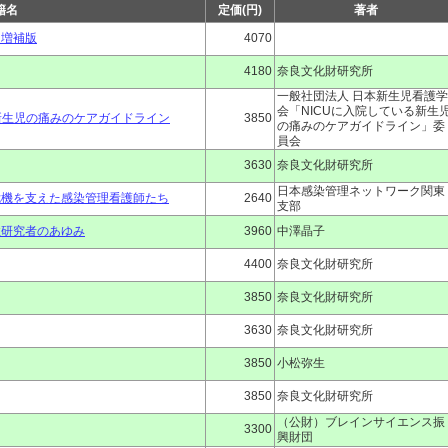
籍名
定価(円)
著者
 増補版
4070
4180
奈良文化財研究所
一般社団法人 日本新生児看護学
会「NICUに入院している新生
いる新生児の痛みのケアガイドライン
3850
の痛みのケアガイドライン」委
員会
3630
奈良文化財研究所
日本感染管理ネットワーク関東
危機を支えた感染管理看護師たち
2640
支部
性研究者のあゆみ
3960
中澤晶子
4400
奈良文化財研究所
3850
奈良文化財研究所
3630
奈良文化財研究所
3850
小松弥生
3850
奈良文化財研究所
（公財）ブレインサイエンス振
3300
興財団