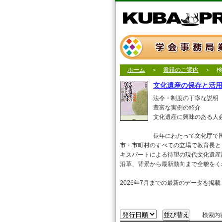
ホーム
＞
書籍のご案内
＞ 検
文化遺産の保存と活
法令・制度の丁寧な説明
豊富な実例の紹介
文化遺産に興味のある人必
長年にわたって文化庁で
市・市町村のすべての立場で教育長と
キスパートによる待望の現代文化遺産
沿革、背景から最新動向まで全貌をく
2026年7月までの最新のデータを掲載
検索内